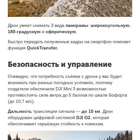
Дрон умеет снимать 3 вида
панорамы
:
широкоугольную
,
180-градусную
и
сферическую
.
Быстро передать полученные кадры на смартфон поможет
функция
QuickTransfer.
Безопасность и управление
Очевидно, что потребность съёмки с дрона у вас будет
возникать при разных погодных условиях, поэтому
создатели обеспечили DJI Mini 3 возможностью
противостоять силе ветра до 5 баллов по шкале Бофорта
(до 10,7 м/с).
Дальность
трансляции сигнала —
до 10 км
. Дрон
оборудован цифровой системой
DJI O2
, которая
обеспечивает серьёзную стойкость к помехам.