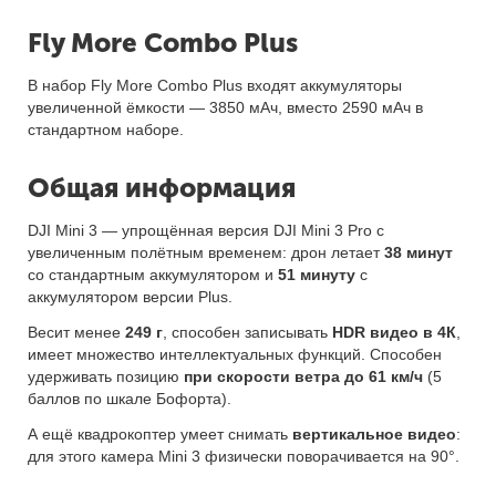
Fly More Combo Plus
В набор Fly More Combo Plus входят аккумуляторы
увеличенной ёмкости — 3850 мАч, вместо 2590 мАч в
стандартном наборе.
Общая информация
DJI Mini 3 — упрощённая версия DJI Mini 3 Pro с
увеличенным полётным временем: дрон летает
38 минут
со стандартным аккумулятором и
51 минуту
с
аккумулятором версии Plus.
Весит менее
249 г
, способен записывать
HDR видео в 4К
,
имеет множество интеллектуальных функций. Способен
удерживать позицию
при скорости ветра до 61 км/ч
(5
баллов по шкале Бофорта).
А ещё квадрокоптер умеет снимать
вертикальное видео
:
для этого камера Mini 3 физически поворачивается на 90°.