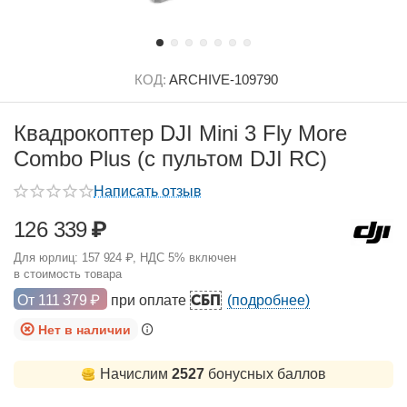
КОД:
ARCHIVE-109790
Квадрокоптер DJI Mini 3 Fly More
Combo Plus (с пультом DJI RC)
Написать отзыв
126 339
₽
Для юрлиц:
157 924
₽
, НДС 5% включен
в стоимость товара
СБП
От
111 379
₽
при оплате
(подробнее)
Нет в наличии
Начислим
2527
бонусных баллов