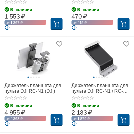
пульта DJI RC-N1 / RC-N2
RC-N2 / RC-N3
/ RC-N3, Autel EVO Lite /
(SunnyLife)
В наличии
В наличии
Nano (SunnyLife)
1 553
₽
470
₽
1 367
₽
415
₽
От
От
Держатель планшета для
Держатель планшета для
пульта DJI RC-N1 (DJI)
пульта DJI RC-N1 / RC-N2
/ RC-N3 (YX)
В наличии
В наличии
4 955
₽
2 133
₽
4 363
₽
1 879
₽
От
От