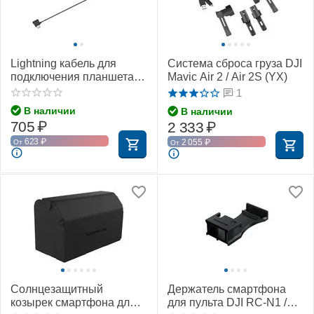
Lightning кабель для
Система сброса груза DJI
подключения планшета к
Mavic Air 2 / Air 2S (YX)
пульту DJI RC-N1 / RC-N2
1
/ RC-N3 (29 см) (YX)
В наличии
В наличии
705
₽
2 333
₽
623
₽
2 055
₽
От
От
Солнцезащитный
Держатель смартфона
козырек смартфона для
для пульта DJI RC-N1 /