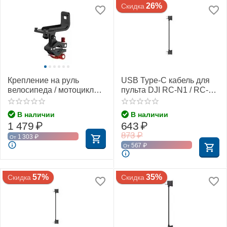
26%
Скидка
Крепление на руль
USB Type-C кабель для
велосипеда / мотоцикла
пульта DJI RC-N1 / RC-N2
для пульта DJI RC-N1 /
/ RC-N3 (Без упаковки)
RC-N2 / RC-N3
В наличии
В наличии
(SunnyLife)
1 479
₽
643
₽
873
₽
1 303
₽
От
567
₽
От
57%
35%
Скидка
Скидка