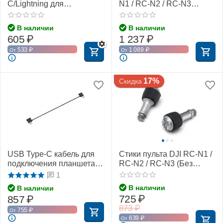
C/Lightning для
N1 / RC-N2 / RC-N3
подключения к пульту DJI
(SunnyLife)
RC-N1 / RC-N2 / RC-N3
В наличии
В наличии
(35 см) (YX)
605
₽
1 237
₽
533
₽
1 089
₽
От
От
17%
Скидка
USB Type-C кабель для
Стики пульта DJI RC-N1 /
подключения планшета к
RC-N2 / RC-N3 (Без
пульту DJI RC-N1 / RC-N2
упаковки)
1
/ RC-N3 (29 см) (YX)
В наличии
В наличии
725
₽
857
₽
873
₽
755
₽
От
639
₽
От