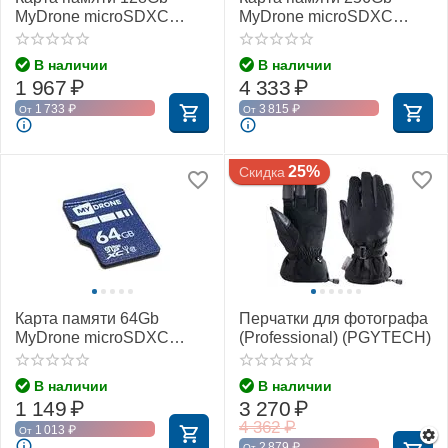
MyDrone microSDXC
MyDrone microSDXC
Class 10 UHS-I U3
Class 10 UHS-I U3
(MIXZA)
(MIXZA)
В наличии
В наличии
1 967
₽
4 333
₽
1 733
₽
3 815
₽
От
От
25%
Скидка
Карта памяти 64Gb
Перчатки для фотографа
MyDrone microSDXC
(Professional) (PGYTECH)
Class 10 UHS-I U3
(MIXZA)
В наличии
В наличии
1 149
₽
3 270
₽
4 362
₽
1 013
₽
От
2 879
₽
От