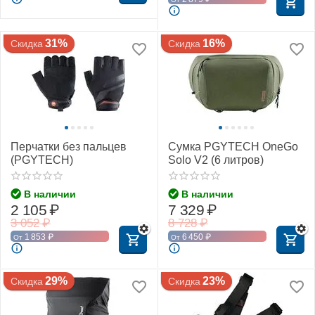
31%
16%
Скидка
Скидка
Перчатки без пальцев
Сумка PGYTECH OneGo
(PGYTECH)
Solo V2 (6 литров)
В наличии
В наличии
2 105
₽
7 329
₽
3 052
₽
8 728
₽
1 853
₽
6 450
₽
От
От
29%
23%
Скидка
Скидка