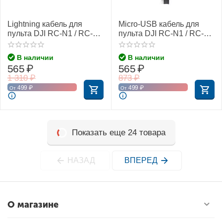
Lightning кабель для
Micro-USB кабель для
пульта DJI RC-N1 / RC-N2
пульта DJI RC-N1 / RC-N2
/ RC-N3 (Без упаковки)
/ RC-N3 (Без упаковки)
В наличии
В наличии
565
₽
565
₽
1 310
₽
873
₽
499
₽
499
₽
От
От
Показать еще 24 товара
НАЗАД
ВПЕРЕД
О магазине