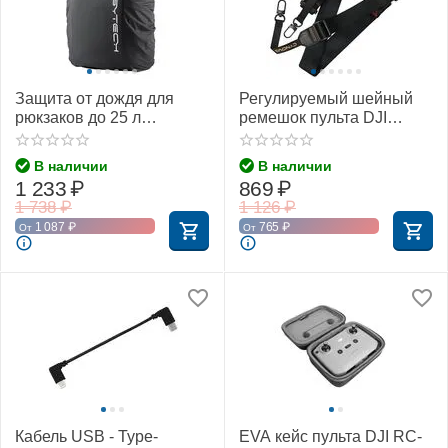
Защита от дождя для
Регулируемый шейный
рюкзаков до 25 л
ремешок пульта DJI
(PGYTECH P-CB-046)
(CYNOVA)
В наличии
В наличии
1 233
₽
869
₽
1 738
₽
1 126
₽
1 087
₽
765
₽
От
От
Кабель USB - Type-
EVA кейс пульта DJI RC-