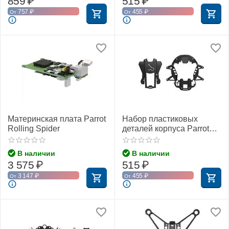
859
₽
515
₽
757
₽
455
₽
От
От
Материнская плата Parrot
Набор пластиковых
Rolling Spider
деталей корпуса Parrot
Jumping Sumo (хаки)
В наличии
В наличии
3 575
₽
515
₽
3 147
₽
455
₽
От
От