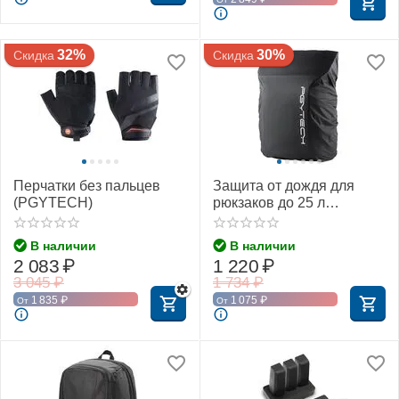
32%
30%
Скидка
Скидка
Перчатки без пальцев
Защита от дождя для
(PGYTECH)
рюкзаков до 25 л
(PGYTECH P-CB-046)
В наличии
В наличии
2 083
₽
1 220
₽
3 045
₽
1 734
₽
1 835
₽
1 075
₽
От
От