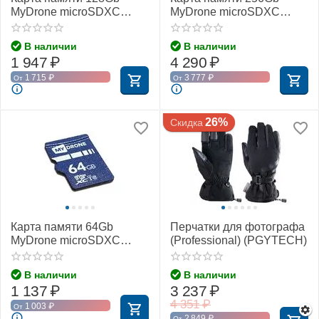
MyDrone microSDXC
MyDrone microSDXC
Class 10 UHS-I U3
Class 10 UHS-I U3
(MIXZA)
(MIXZA)
В наличии
В наличии
1 947
₽
4 290
₽
1 715
₽
3 777
₽
От
От
26%
Скидка
Карта памяти 64Gb
Перчатки для фотографа
MyDrone microSDXC
(Professional) (PGYTECH)
Class 10 UHS-I U3
(MIXZA)
В наличии
В наличии
1 137
₽
3 237
₽
4 351
₽
1 003
₽
От
2 849
₽
От