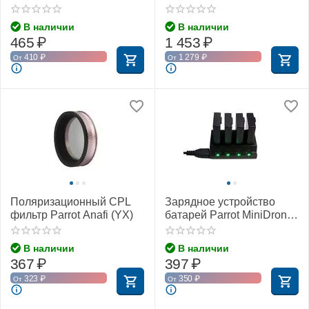
(4.35V High Capacity) (YX)
MiniDrone (YX)
В наличии
В наличии
465
₽
1 453
₽
410
₽
1 279
₽
От
От
Поляризационный CPL
Зарядное устройство
фильтр Parrot Anafi (YX)
батарей Parrot MiniDrones
(YX)
В наличии
В наличии
367
₽
397
₽
323
₽
350
₽
От
От