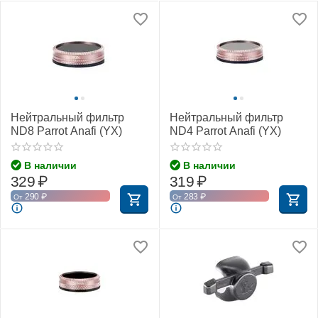
Нейтральный фильтр
Нейтральный фильтр
ND8 Parrot Anafi (YX)
ND4 Parrot Anafi (YX)
В наличии
В наличии
329
₽
319
₽
290
₽
283
₽
От
От