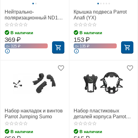
Нейтрально-
Крышка подвеса Parrot
поляризационный ND16-
Anafi (YX)
PL фильтр Parrot Anafi
(YX)
В наличии
В наличии
369
₽
153
₽
325
₽
135
₽
От
От
Набор накладок и винтов
Набор пластиковых
Parrot Jumping Sumo
деталей корпуса Parrot
Jumping Sumo (белый)
В наличии
В наличии