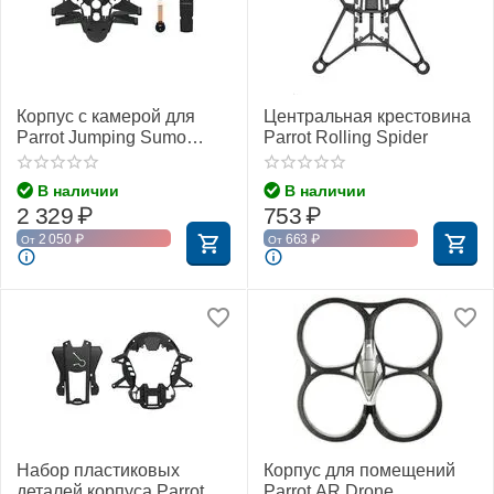
Корпус с камерой для
Центральная крестовина
Parrot Jumping Sumo
Parrot Rolling Spider
(Белый)
В наличии
В наличии
2 329
₽
753
₽
2 050
₽
663
₽
От
От
Набор пластиковых
Корпус для помещений
деталей корпуса Parrot
Parrot AR.Drone