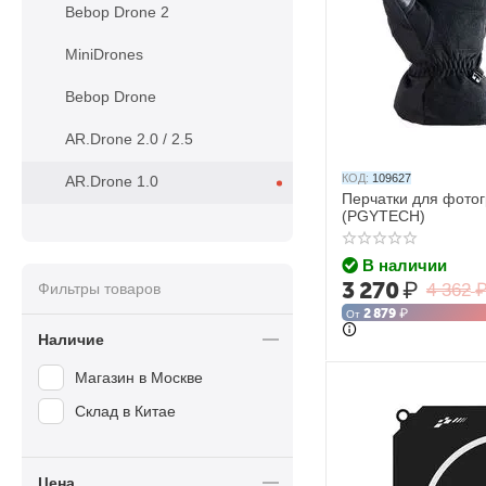
Bebop Drone 2
MiniDrones
Bebop Drone
AR.Drone 2.0 / 2.5
КОД:
109627
AR.Drone 1.0
Перчатки для фотог
(PGYTECH)
В наличии
3 270
₽
Фильтры товаров
4 362
2 879
₽
От
Наличие
Магазин в Москве
Склад в Китае
Цена