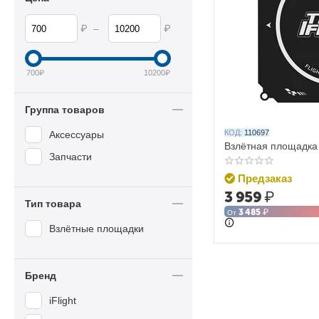
₽
₽
–
700
₽
10200
₽
Группа товаров
КОД:
110697
Аксессуары
Взлётная площадка к
Запчасти
Предзаказ
3 959
₽
Тип товара
3 485
₽
От
Взлётные площадки
Бренд
iFlight