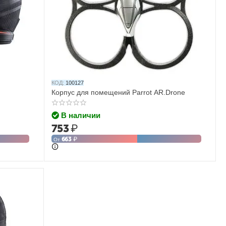
КОД:
100127
Корпус для помещений Parrot AR.Drone
В наличии
753
₽
663
₽
От