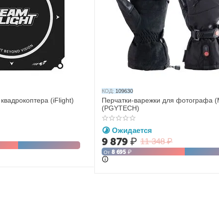
КОД:
109630
вадрокоптера (iFlight)
Перчатки-варежки для фотографа (
(PGYTECH)
Ожидается
9 879
₽
11 348
₽
8 695
₽
От