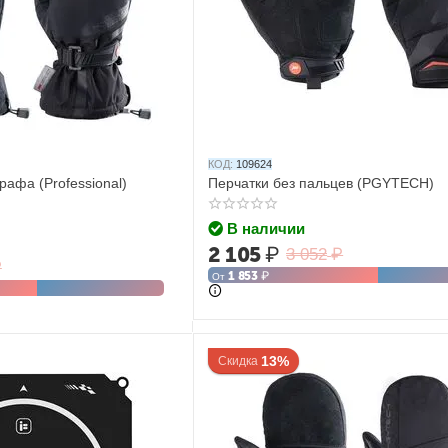
КОД:
109624
рафа (Professional)
Перчатки без пальцев (PGYTECH)
В наличии
2 105
₽
3 052
₽
₽
1 853
₽
От
13%
Скидка