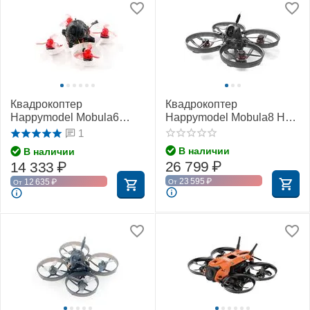
Квадрокоптер
Квадрокоптер
Happymodel Mobula6
Happymodel Mobula8 HD
Regular Edition (Frsky
с Walksnail Avatar (ELRS
1
FCC)
2,4 ГГц)
В наличии
В наличии
26 799
₽
14 333
₽
23 595
₽
12 635
₽
От
От