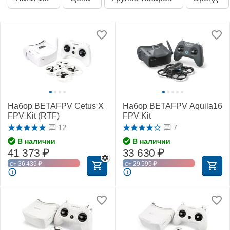
Набор BETAFPV Cetus X
Набор BETAFPV Aquila16
FPV Kit (RTF)
FPV Kit
12
7
В наличии
В наличии
41 373
₽
33 630
₽
36 439
₽
29 595
₽
От
От