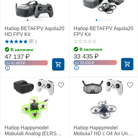
Набор BETAFPV Aquila20
Набор BETAFPV Aquila20
HD FPV Kit
FPV Kit
1
В наличии
В наличии
33 435
₽
47 137
₽
29 433
₽
41 493
₽
От
От
Набор Happymodel
Набор Happymodel
Mobula6 Analog (ELRS
Mobula7 HD с O4 Air Unit