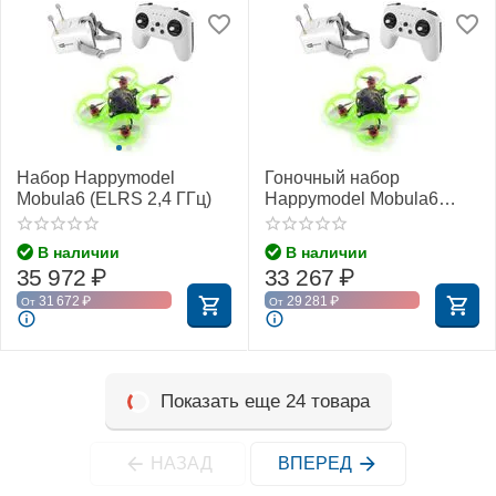
Набор Happymodel
Гоночный набор
Mobula6 (ELRS 2,4 ГГц)
Happymodel Mobula6
(ELRS 2,4 ГГц)
В наличии
В наличии
35 972
₽
33 267
₽
31 672
₽
29 281
₽
От
От
Показать еще 24 товара
НАЗАД
ВПЕРЕД