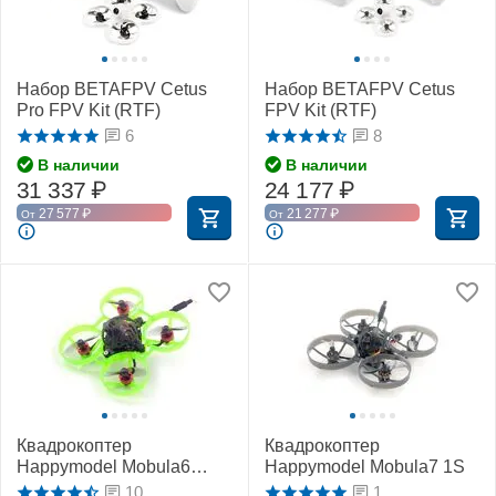
Набор BETAFPV Cetus
Набор BETAFPV Cetus
Pro FPV Kit (RTF)
FPV Kit (RTF)
6
8
В наличии
В наличии
31 337
₽
24 177
₽
27 577
₽
21 277
₽
От
От
Квадрокоптер
Квадрокоптер
Happymodel Mobula6
Happymodel Mobula7 1S
(ELRS 2,4 ГГц)
10
1