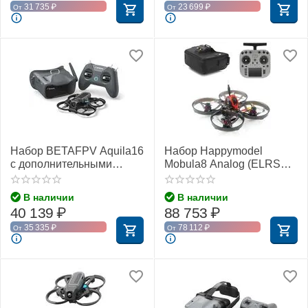
31 735
₽
23 699
₽
От
От
Набор BETAFPV Aquila16
Набор Happymodel
с дополнительными
Mobula8 Analog (ELRS
аккумуляторами
2,4 ГГц)
В наличии
В наличии
40 139
₽
88 753
₽
35 335
₽
78 112
₽
От
От