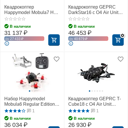
Квадрокоптер
Квадрокоптер GEPRC
Happymodel Mobula7 HD
DarkStar16 с O4 Air Unit
с O4 Air Unit (ELRS 2,4
Pro
ГГц)
В наличии
В наличии
31 137
₽
46 453
₽
27 433
₽
40 879
₽
От
От
Набор Happymodel
Квадрокоптер GEPRC T-
Mobula6 Regular Edition
Cube18 с O4 Air Unit
(Frsky)
(ELRS 2,4 ГГц)
1
1
В наличии
В наличии
36 034
₽
26 930
₽