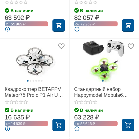
2,4 ГГц)
(ELRS 2,4 ГГц)
В наличии
В наличии
63 592
₽
82 057
₽
55 969
₽
72 267
₽
От
От
Квадрокоптер BETAFPV
Стандартный набор
Meteor75 Pro с P1 Air Unit
Happymodel Mobula6
(ELRS 2,4 ГГц)
(ELRS 2,4 ГГц)
В наличии
В наличии
16 635
₽
63 228
₽
14 639
₽
55 646
₽
От
От