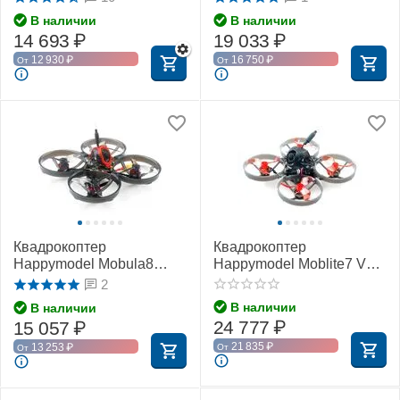
В наличии
В наличии
14 693
₽
19 033
₽
12 930
₽
16 750
₽
От
От
Квадрокоптер
Квадрокоптер
Happymodel Mobula8
Happymodel Moblite7 V3
(ELRS 2,4 ГГц)
HD с Walksnail Avatar
2
(ELRS 2,4 ГГц)
В наличии
В наличии
24 777
₽
15 057
₽
21 835
₽
13 253
₽
От
От