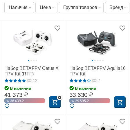
Наличие
Цена
Группа товаров
Бренд
Набор BETAFPV Cetus X
Набор BETAFPV Aquila16
FPV Kit (RTF)
FPV Kit
12
7
В наличии
В наличии
41 373
₽
33 630
₽
36 439
₽
29 595
₽
От
От