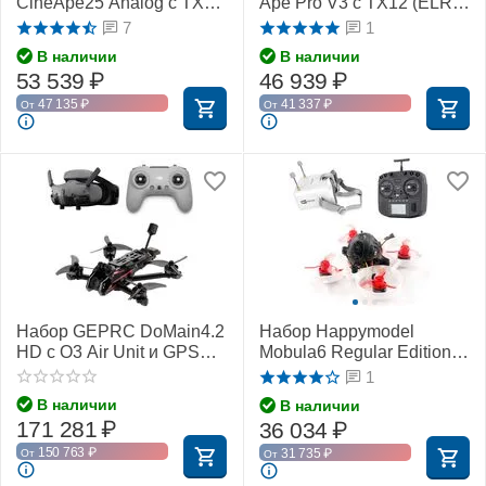
CineApe25 Analog с TX12
Ape Pro V3 с TX12 (ELRS)
(ELRS) (RTF)
(RTF)
7
1
В наличии
В наличии
53 539
₽
46 939
₽
47 135
₽
41 337
₽
От
От
Набор GEPRC DoMain4.2
Набор Happymodel
HD с O3 Air Unit и GPS
Mobula6 Regular Edition
(BNF-DJI)
(Frsky)
1
В наличии
В наличии
171 281
₽
36 034
₽
150 763
₽
31 735
₽
От
От