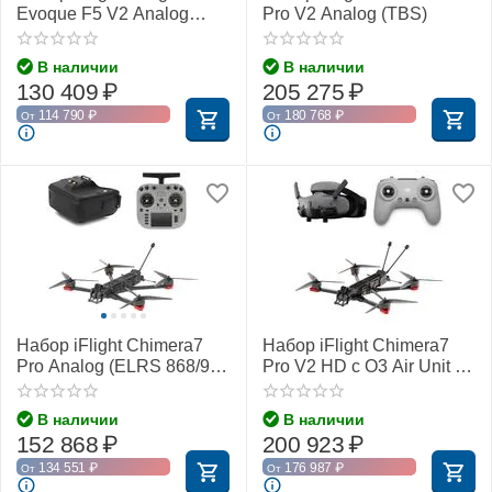
Evoque F5 V2 Analog
Pro V2 Analog (TBS)
(ELRS 2,4 ГГц)
В наличии
В наличии
130 409
₽
205 275
₽
114 790
₽
180 768
₽
От
От
Набор iFlight Chimera7
Набор iFlight Chimera7
Pro Analog (ELRS 868/915
Pro V2 HD с O3 Air Unit и
МГц)
GPS (BNF-DJI)
В наличии
В наличии
152 868
₽
200 923
₽
134 551
₽
176 987
₽
От
От