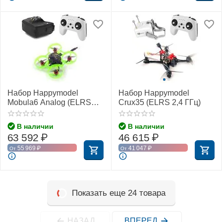
Набор Happymodel
Набор Happymodel
Mobula6 Analog (ELRS
Crux35 (ELRS 2,4 ГГц)
2,4 ГГц)
В наличии
В наличии
63 592
₽
46 615
₽
55 969
₽
41 047
₽
От
От
Показать еще 24 товара
НАЗАД
ВПЕРЕД