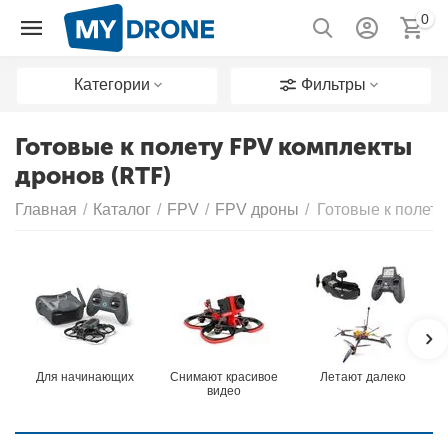
0
Категории
Фильтры
Готовые к полету FPV комплекты
дронов (RTF)
Главная
/
Каталог
/
FPV
/
FPV дроны
/
Готовые к полету
Для начинающих
Снимают красивое
Летают далеко
видео