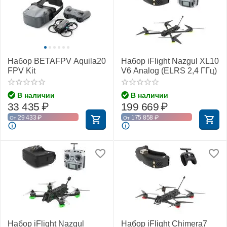
Набор BETAFPV Aquila20
Набор iFlight Nazgul XL10
FPV Kit
V6 Analog (ELRS 2,4 ГГц)
В наличии
В наличии
33 435
₽
199 669
₽
29 433
₽
175 858
₽
От
От
Набор iFlight Nazgul
Набор iFlight Chimera7