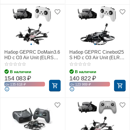
Набор GEPRC DoMain3.6
Набор GEPRC Cinebot25
HD с O3 Air Unit (ELRS
S HD с O3 Air Unit (ELRS
2,4 ГГц)
2,4 ГГц)
В наличии
В наличии
154 083
₽
140 822
₽
135 618
₽
123 969
₽
От
От