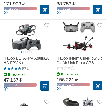
171 903
₽
88 753
₽
151 301
₽
78 112
₽
От
От
Набор BETAFPV Aquila20
Набор iFlight CineFlow 5 c
HD FPV Kit
O4 Air Unit Pro и GPS
(BNF-DJI)
1
В наличии
В наличии
156 221
₽
47 137
₽
137 519
₽
41 493
₽
От
От