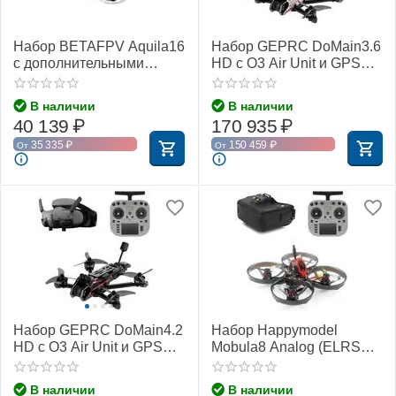
Набор BETAFPV Aquila16
Набор GEPRC DoMain3.6
с дополнительными
HD с O3 Air Unit и GPS
аккумуляторами
(BNF-DJI)
В наличии
В наличии
40 139
₽
170 935
₽
35 335
₽
150 459
₽
От
От
Набор GEPRC DoMain4.2
Набор Happymodel
HD с O3 Air Unit и GPS
Mobula8 Analog (ELRS
(ELRS 868/915 МГц)
2,4 ГГц)
В наличии
В наличии