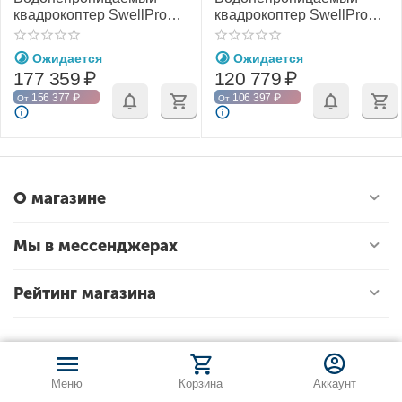
квадрокоптер SwellPro
квадрокоптер SwellPro
Fisherman FD1 с
Fisherman FD1
системой сброса груза
Ожидается
Ожидается
PL2-F и
177 359
₽
120 779
₽
видеотрансляцией
156 377
₽
106 397
₽
От
От
О магазине
Мы в мессенджерах
Рейтинг магазина
Меню
Корзина
Аккаунт