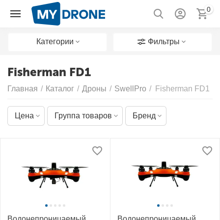
0
Категории
Фильтры
Fisherman FD1
Главная
/
Каталог
/
Дроны
/
SwellPro
/
Fisherman FD1
Цена
Группа товаров
Бренд
Водонепроницаемый
Водонепроницаемый