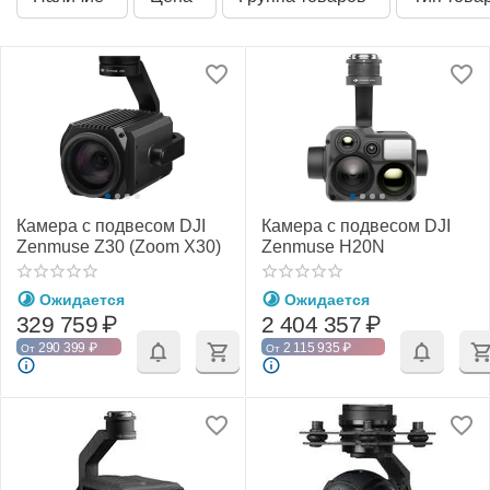
Камера c подвесом DJI
Камера c подвесом DJI
Zenmuse Z30 (Zoom X30)
Zenmuse H20N
Ожидается
Ожидается
329 759
₽
2 404 357
₽
290 399
₽
2 115 935
₽
От
От