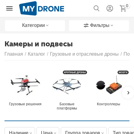
0
Категории
Фильтры
Камеры и подвесы
Главная
/
Каталог
/
Грузовые и отраслевые дроны
/
Пол
КРУПНЫЕ ДРОНЫ
МОЗГИ
Грузовые решения
Базовые
Контроллеры
платформы
Наличие
Цена
Группа товаров
Тип това