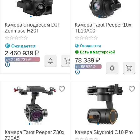
Камера c подвесом DJI
Камера Tarot Peeper 10x
Zenmuse H20T
TL10A00
Ожидается
Ожидается
2 460 939
₽
Есть в мастерской
78 339
₽
2 165 737
₽
От
68 939
₽
От
Камера Tarot Peeper Z30x
Камера Skydroid C10 Pro
Z30A5