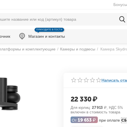
Бонусы
ПРИХОДИТЕ В ГОСТИ
очник
Магазин и контакты
платформы и комплектующие
/
Камеры и подвесы
/
Камера Skydro
Написать отз
22 330
₽
Для юрлиц:
27 913
₽
, НДС 5%
включен в стоимость товара
19 653
₽
От
при оплате
С