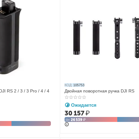
КОД:
105753
I RS 2 / 3 / 3 Pro / 4 / 4
Двойная поворотная ручка DJI RS
Ожидается
30 157
₽
26 539
₽
От