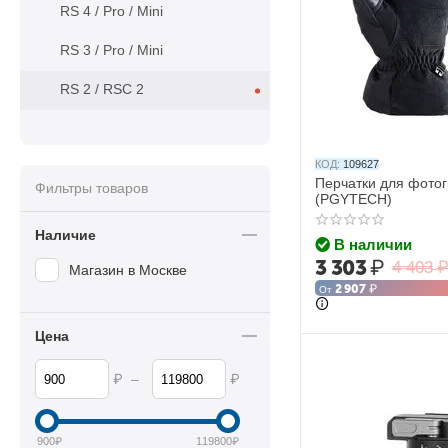
RS 4 / Pro / Mini
RS 3 / Pro / Mini
RS 2 / RSC 2
КОД:
109627
Перчатки для фотог
Фильтры товаров
(PGYTECH)
Наличие
В наличии
3 303
₽
4 403
Магазин в Москве
2 907
₽
От
Цена
₽
₽
–
900
₽
119800
₽