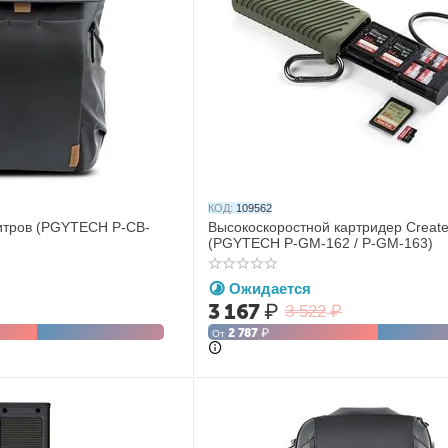
КОД:
109562
итров (PGYTECH P-CB-
Высокоскоростной картридер Creat
(PGYTECH P-GM-162 / P-GM-163)
Ожидается
3 167
₽
3 522
₽
2 787
₽
От