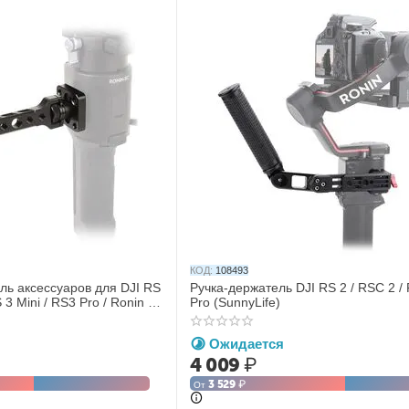
КОД:
108493
ь аксессуаров для DJI RS
Ручка-держатель DJI RS 2 / RSC 2 / 
 3 Mini / RS3 Pro / Ronin S
Pro (SunnyLife)
e)
Ожидается
4 009
₽
3 529
₽
От