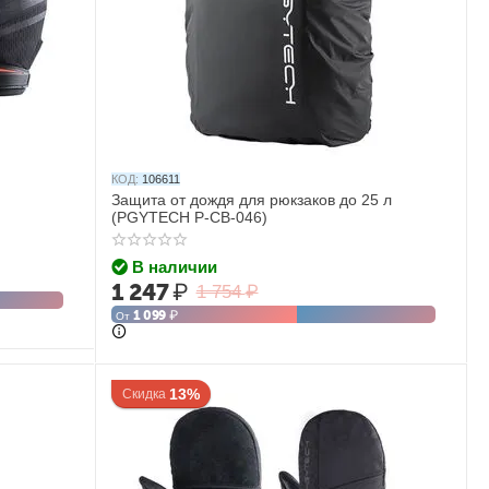
КОД:
106611
Защита от дождя для рюкзаков до 25 л
(PGYTECH P-CB-046)
В наличии
1 247
₽
1 754
₽
1 099
₽
От
13%
Скидка