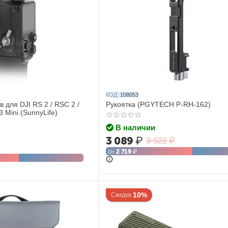
КОД:
108053
 для DJI RS 2 / RSC 2 /
Рукоятка (PGYTECH P-RH-162)
3 Mini (SunnyLife)
В наличии
3 089
₽
3 522
₽
2 719
₽
От
10%
Скидка