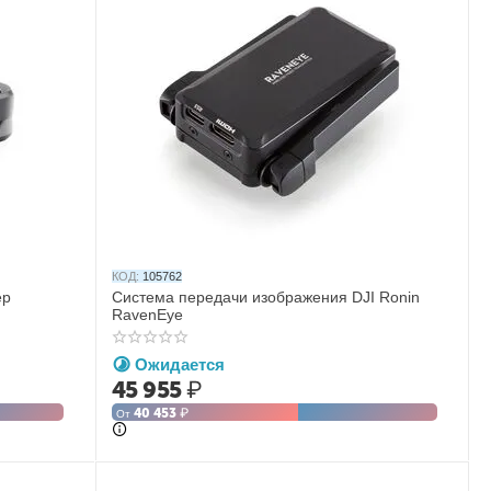
КОД:
105762
ер
Система передачи изображения DJI Ronin
RavenEye
Ожидается
45 955
₽
40 453
₽
От