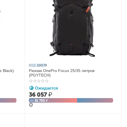
КОД:
110179
 Black)
Рюкзак OnePro Focux 25/35 литров
(PGYTECH)
Ожидается
36 057
₽
31 733
₽
От