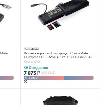
КОД:
110153
eMate
Высокоскоростной картридер CreateMate
CFexpress CFE-A/SD (PGYTECH P-GM-164 / P-
GM-168)
Ожидается
7 873
₽
8 811
₽
6 929
₽
От