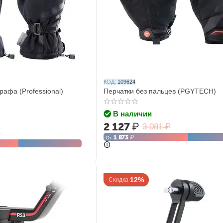
КОД:
109624
рафа (Professional)
Перчатки без пальцев (PGYTECH)
В наличии
2 127
₽
3 081
₽
₽
1 873
₽
От
12%
Скидка