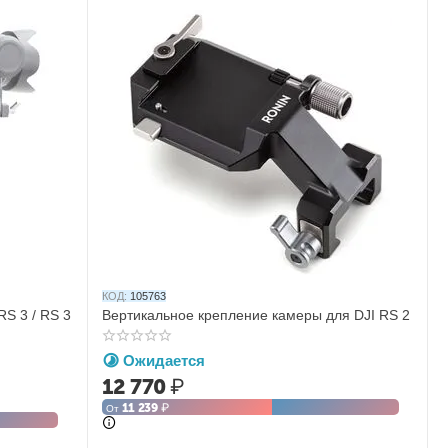
КОД:
105763
RS 3 / RS 3
Вертикальное крепление камеры для DJI RS 2
Ожидается
12 770
₽
11 239
₽
От