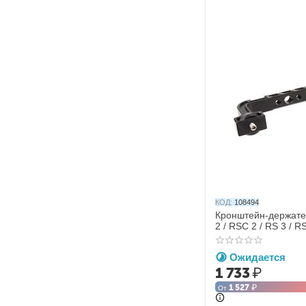
КОД:
108494
Кронштейн-держател
2 / RSC 2 / RS 3 / RS
/ Ronin SC (SunnyLif
Ожидается
1 733
₽
1 527
₽
От