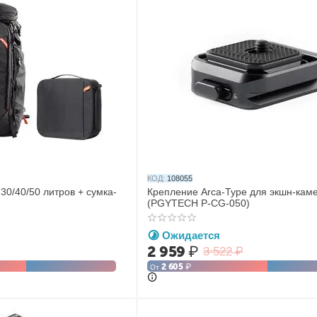
КОД:
108055
30/40/50 литров + сумка-
Крепление Arca-Type для экшн-кам
(PGYTECH P-CG-050)
Ожидается
2 959
₽
3 522
₽
2 605
₽
От