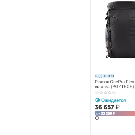
КОД:
110173
Рюкзак OnePro Flex 
вставка (PGYTECH)
Ожидается
36 657
₽
32 259
₽
От