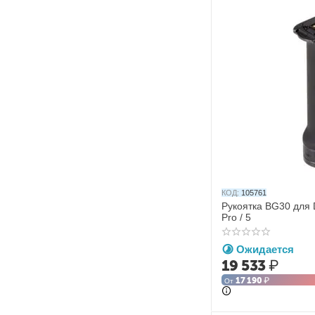
КОД:
105761
Рукоятка BG30 для DJ
Pro / 5
Ожидается
19 533
₽
17 190
₽
От