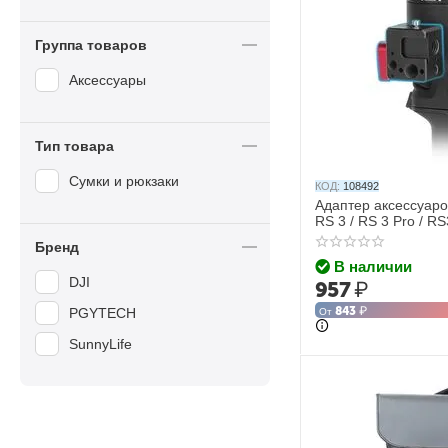
Группа товаров
Аксессуары
Тип товара
Сумки и рюкзаки
КОД:
108492
Адаптер аксессуаров
RS 3 / RS 3 Pro / RS
Бренд
В наличии
DJI
957
₽
843
₽
PGYTECH
От
SunnyLife