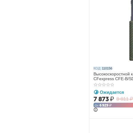
КОД:
110156
Высокоскоростной к
CFexpress CFE-B/S
GM-169)
Ожидается
7 873
₽
8 811
6 929
₽
От