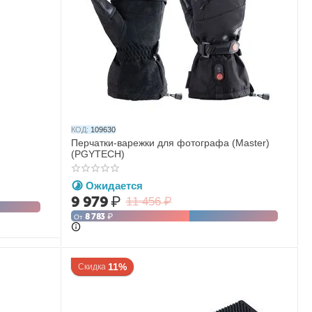
КОД:
109630
Перчатки-варежки для фотографа (Master)
(PGYTECH)
Ожидается
9 979
₽
11 456
₽
8 783
₽
От
11%
Скидка