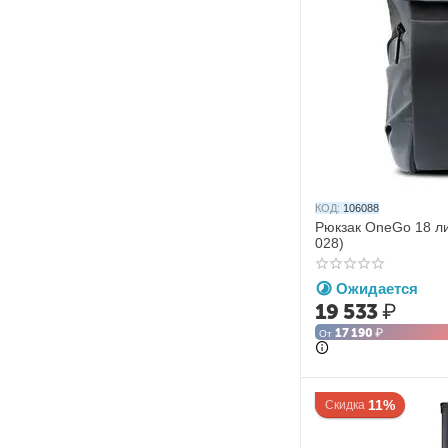
КОД:
106088
Рюкзак OneGo 18 л
028)
Ожидается
19 533
₽
17 190
₽
От
11%
Скидка