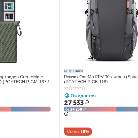
КОД:
110051
артридер CreateMate
Рюкзак OneMo FPV 30 литров (Space
D (PGYTECH P-GM-167 / P-
(PGYTECH P-CB-118)
Ожидается
27 533
₽
₽
24 230
₽
От
16%
Скидка