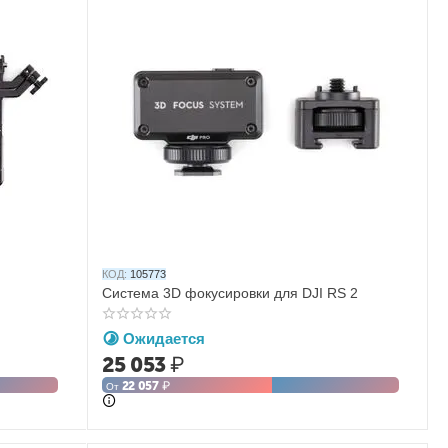
КОД:
105773
Система 3D фокусировки для DJI RS 2
Ожидается
25 053
₽
22 057
₽
От