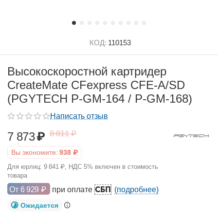
КОД:
110153
Высокоскоростной картридер
CreateMate CFexpress CFE-A/SD
(PGYTECH P-GM-164 / P-GM-168)
Написать отзыв
8 811
₽
7 873
₽
Вы экономите:
938
₽
Для юрлиц:
9 841
₽
, НДС 5% включен в стоимость
товара
СБП
От
6 929
₽
при оплате
(подробнее)
Ожидается