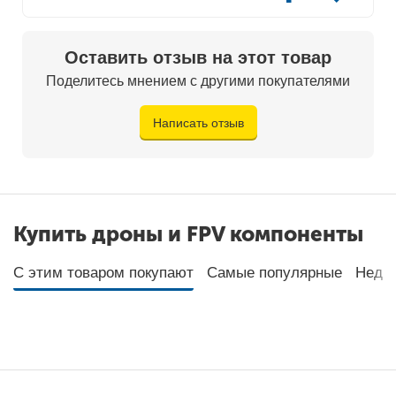
- В кейс не вмешается SMART (считаю это
минусом)
Оставить отзыв на этот товар
В целом: Я доволен покупкой
Поделитесь мнением с другими покупателями
Написать отзыв
Купить дроны и FPV компоненты
С этим товаром покупают
Самые популярные
Неда