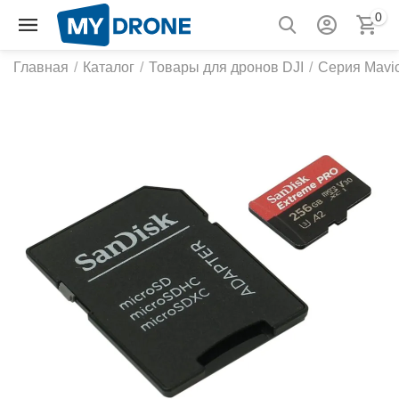
0
Главная
/
Каталог
/
Товары для дронов DJI
/
Серия Mavic