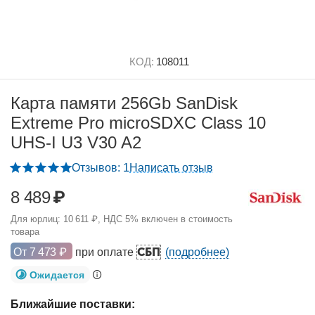
КОД:
108011
Карта памяти 256Gb SanDisk
Extreme Pro microSDXC Class 10
UHS-I U3 V30 A2
Отзывов: 1
Написать отзыв
8 489
₽
Для юрлиц:
10 611
₽
, НДС 5% включен в стоимость
товара
СБП
От
7 473
₽
при оплате
(подробнее)
Ожидается
Ближайшие поставки: