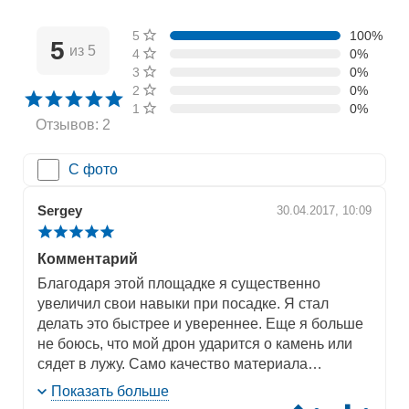
5 звёзд
100%
5
из 5
4 звезды
0%
3 звезды
0%
2 звезды
0%
1 звезда
0%
Отзывов: 2
С фото
Sergey
30.04.2017, 10:09
Комментарий
Благодаря этой площадке я существенно
увеличил свои навыки при посадке. Я стал
делать это быстрее и увереннее. Еще я больше
не боюсь, что мой дрон ударится о камень или
сядет в лужу. Само качество материала
оказалось очень хорошим: площадка легко
Показать больше
моется и чистится. Самое главное, что ее легко