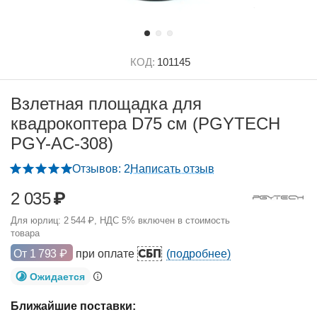
КОД:
101145
Взлетная площадка для
квадрокоптера D75 см (PGYTECH
PGY-AC-308)
Отзывов: 2
Написать отзыв
2 035
₽
Для юрлиц:
2 544
₽
, НДС 5% включен в стоимость
товара
СБП
От
1 793
₽
при оплате
(подробнее)
Ожидается
Ближайшие поставки: