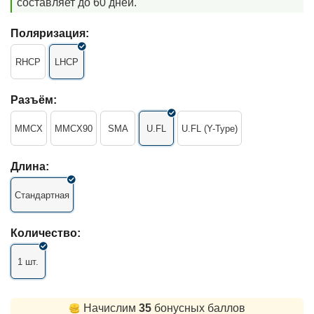
составляет до 60 дней.
Поляризация:
RHCP
LHCP
Разъём:
MMCX
MMCX90
SMA
U.FL
U.FL (Y-Type)
Длина:
Стандартная
Количество:
1 шт.
Начислим
35
бонусных баллов