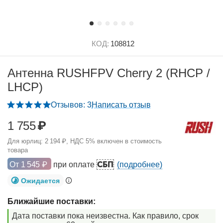
КОД:
108812
Антенна RUSHFPV Cherry 2 (RHCP /
LHCP)
Отзывов: 3
Написать отзыв
1 755
₽
Для юрлиц:
2 194
₽
, НДС 5% включен в стоимость
товара
СБП
От
1 545
₽
при оплате
(подробнее)
Ожидается
Ближайшие поставки:
Дата поставки пока неизвестна. Как правило, срок