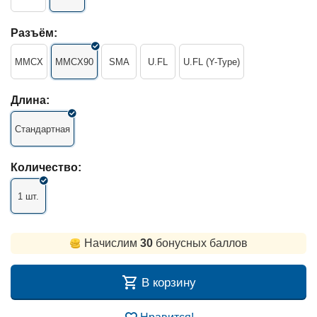
Разъём:
MMCX
MMCX90
SMA
U.FL
U.FL (Y-Type)
Длина:
Стандартная
Количество:
1 шт.
Начислим
30
бонусных баллов
В корзину