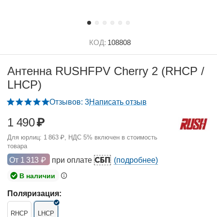
КОД:
108808
Антенна RUSHFPV Cherry 2 (RHCP /
LHCP)
Отзывов: 3
Написать отзыв
1 490
₽
Для юрлиц:
1 863
₽
, НДС 5% включен в стоимость
товара
СБП
От
1 313
₽
при оплате
(подробнее)
В наличии
Поляризация:
RHCP
LHCP