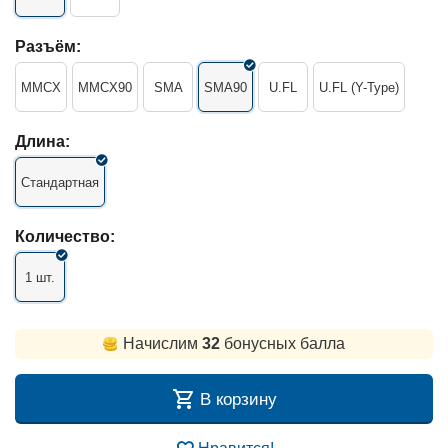
Разъём:
MMCX
MMCX90
SMA
SMA90
U.FL
U.FL (Y-Type)
Длина:
Стандартная
Количество:
1 шт.
Начислим
32
бонусных балла
В корзину