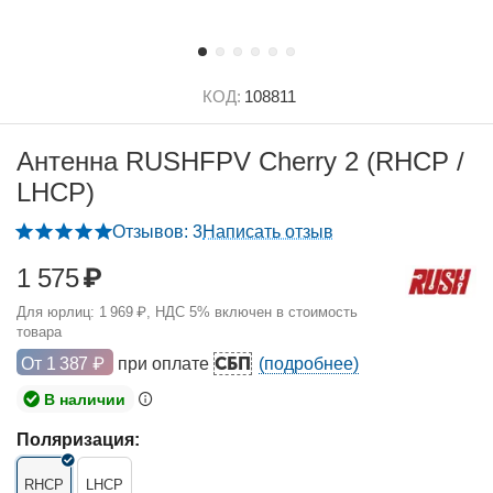
КОД:
108811
Антенна RUSHFPV Cherry 2 (RHCP /
LHCP)
Отзывов: 3
Написать отзыв
1 575
₽
Для юрлиц:
1 969
₽
, НДС 5% включен в стоимость
товара
СБП
От
1 387
₽
при оплате
(подробнее)
В наличии
Поляризация:
RHCP
LHCP