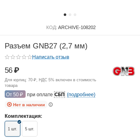
КОД:
ARCHIVE-108202
Разъем GNB27 (2,7 мм)
Написать отзыв
56
₽
Для юрлиц:
70
₽
, НДС 5% включен в стоимость
товара
СБП
От
50
₽
при оплате
(подробнее)
Нет в наличии
Комплектация:
1 шт.
5 шт.