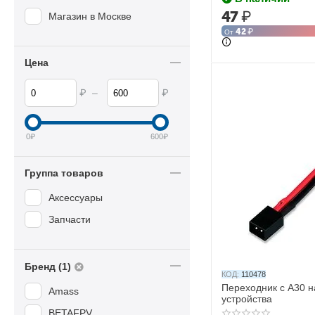
47
₽
Магазин в Москве
42
₽
От
Цена
₽
₽
–
0
₽
600
₽
Группа товаров
Аксессуары
Запчасти
Бренд (1)
КОД:
110478
Переходник с A30 н
Amass
устройства
BETAFPV