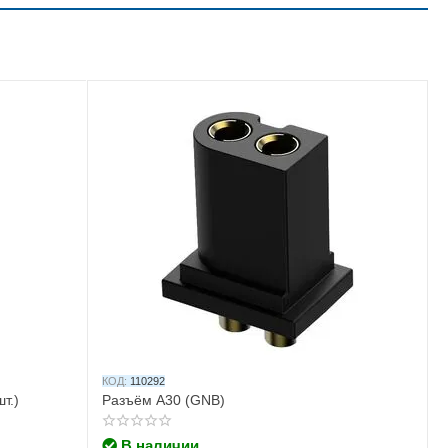
КОД:
110292
т.)
Разъём A30 (GNB)
В наличии