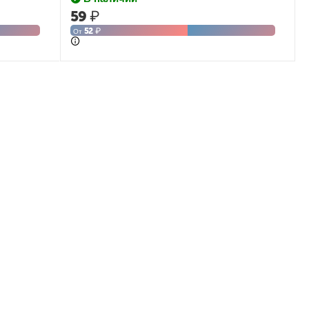
59
₽
52
₽
От