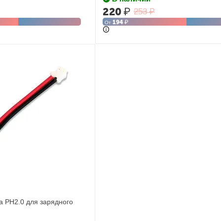
220
₽
253
₽
194
₽
От
а PH2.0 для зарядного