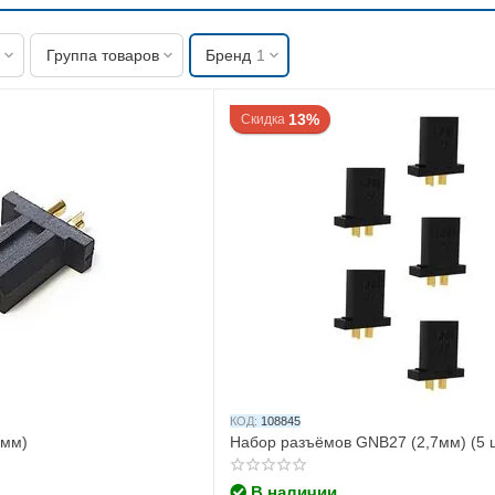
Группа товаров
Бренд
1
13%
Скидка
КОД:
108845
 мм)
Набор разъёмов GNB27 (2,7мм) (5 ш
В наличии