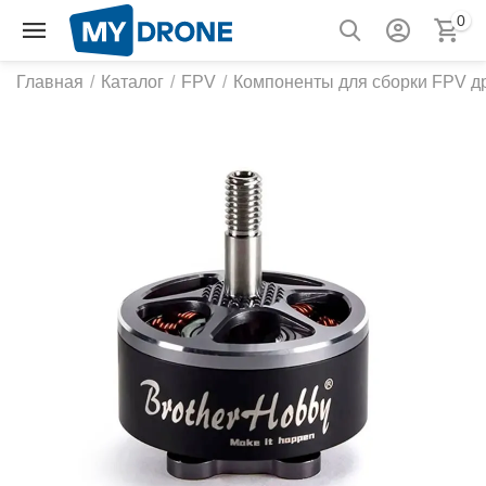
0
Главная
/
Каталог
/
FPV
/
Компоненты для сборки FPV д