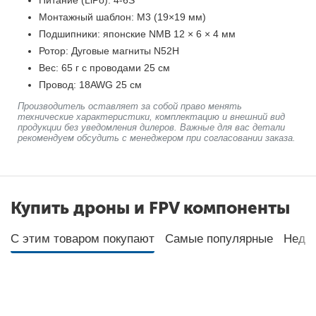
Питание (LiPo): 4-6S
Монтажный шаблон: M3 (19×19 мм)
Подшипники: японские NMB 12 × 6 × 4 мм
Ротор: Дуговые магниты N52H
Вес: 65 г с проводами 25 см
Провод: 18AWG 25 см
Производитель оставляет за собой право менять
технические характеристики, комплектацию и внешний вид
продукции без уведомления дилеров. Важные для вас детали
рекомендуем обсудить с менеджером при согласовании заказа.
Купить дроны и FPV компоненты
С этим товаром покупают
Самые популярные
Неда