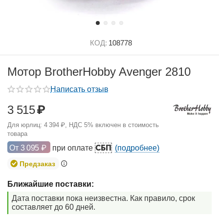
КОД:
108778
Мотор BrotherHobby Avenger 2810
Написать отзыв
3 515
₽
Для юрлиц:
4 394
₽
, НДС 5% включен в стоимость
товара
СБП
От
3 095
₽
при оплате
(подробнее)
Предзаказ
Ближайшие поставки:
Дата поставки пока неизвестна. Как правило, срок
составляет до 60 дней.