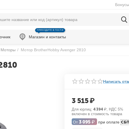
Бонусы
ПРИХОДИТЕ В ГОСТИ
очник
Магазин и контакты
Моторы
/
Мотор BrotherHobby Avenger 2810
2810
Написать отз
3 515
₽
Для юрлиц:
4 394
₽
, НДС 5%
включен в стоимость товара
3 095
₽
От
при оплате
СБ