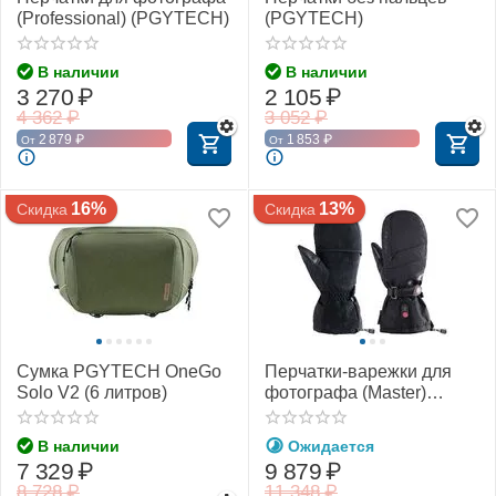
(Professional) (PGYTECH)
(PGYTECH)
В наличии
В наличии
3 270
₽
2 105
₽
4 362
₽
3 052
₽
2 879
₽
1 853
₽
От
От
16%
13%
Скидка
Скидка
Сумка PGYTECH OneGo
Перчатки-варежки для
Solo V2 (6 литров)
фотографа (Master)
(PGYTECH)
В наличии
Ожидается
7 329
₽
9 879
₽
8 728
₽
11 348
₽