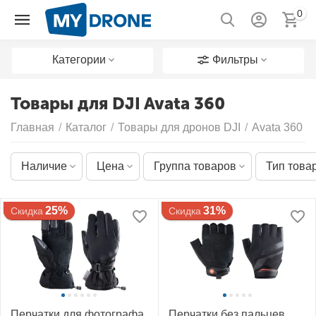
0
Категории
Фильтры
Товары для DJI Avata 360
Главная
/
Каталог
/
Товары для дронов DJI
/
Avata 360
Наличие
Цена
Группа товаров
Тип това
25%
31%
Скидка
Скидка
Перчатки для фотографа
Перчатки без пальцев