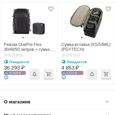
Рюкзак OnePro Flex
Сумка-вставка (XS/S/M/L)
30/40/50 литров + сумка-
(PGYTECH)
вставка (PGYTECH)
Ожидается
Ожидается
36 293
₽
4 853
₽
31 939
₽
4 273
₽
От
От
О магазине