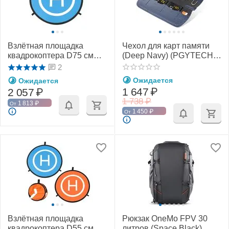
Взлётная площадка
Чехол для карт памяти
квадрокоптера D75 см
(Deep Navy) (PGYTECH
(PGYTECH PGY-AC-308)
P-CB-036)
2
Ожидается
Ожидается
1 647
₽
2 057
₽
1 738
₽
1 813
₽
От
1 450
₽
От
Взлётная площадка
Рюкзак OneMo FPV 30
квадрокоптера D55 см
литров (Space Black)