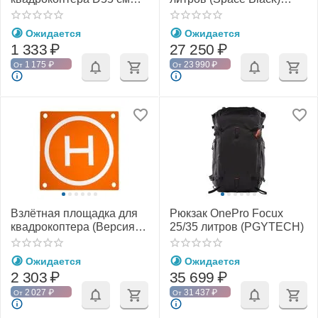
(PGYTECH P-GM-101)
(PGYTECH P-CB-118)
Ожидается
Ожидается
1 333
₽
27 250
₽
1 175
₽
23 990
₽
От
От
Взлётная площадка для
Рюкзак OnePro Focux
квадрокоптера (Версия
25/35 литров (PGYTECH)
Pro) V2 (PGYTECH P-GM-
143)
Ожидается
Ожидается
2 303
₽
35 699
₽
2 027
₽
31 437
₽
От
От