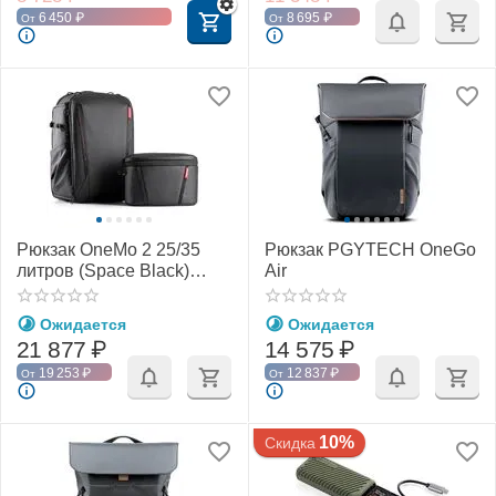
6 450
₽
8 695
₽
От
От
Рюкзак OneMo 2 25/35
Рюкзак PGYTECH OneGo
литров (Space Black)
Air
(PGYTECH)
Ожидается
Ожидается
21 877
₽
14 575
₽
19 253
₽
12 837
₽
От
От
10%
Скидка