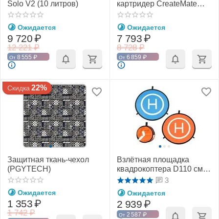
Solo V2 (10 литров)
картридер CreateMate
CFexpress CFE-A/SD
(PGYTECH P-GM-164 / P-
Ожидается
Ожидается
GM-168)
9 720
₽
7 793
₽
12 221
₽
8 728
₽
8 555
₽
6 859
₽
От
От
22%
Скидка
Защитная ткань-чехол
Взлётная площадка
(PGYTECH)
квадрокоптера D110 см
(PGYTECH PGY-AC-299)
3
Ожидается
Ожидается
1 353
₽
2 939
₽
1 742
₽
2 587
₽
От