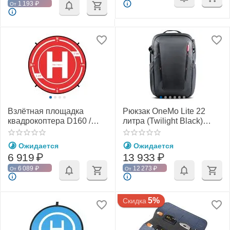
1 193
₽
От
Взлётная площадка
Рюкзак OneMo Lite 22
квадрокоптера D160 /
литра (Twilight Black)
D110 см (утяжелённая)
(PGYTECH P-CB-115)
(PGYTECH)
Ожидается
Ожидается
6 919
₽
13 933
₽
6 089
₽
12 273
₽
От
От
5%
Скидка