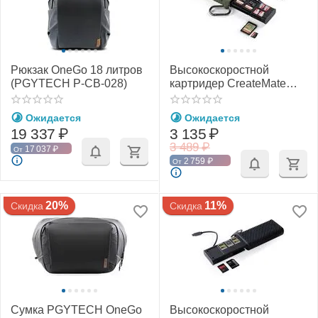
Рюкзак OneGo 18 литров
Высокоскоростной
(PGYTECH P-CB-028)
картридер CreateMate
(PGYTECH P-GM-162 / P-
GM-163)
Ожидается
Ожидается
19 337
₽
3 135
₽
3 489
₽
17 037
₽
От
2 759
₽
От
20%
11%
Скидка
Скидка
Сумка PGYTECH OneGo
Высокоскоростной