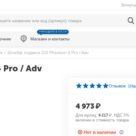
Бонусы
ПРИХОДИТЕ В ГОСТИ
очник
Магазин и контакты
dv
/
Шлейф подвеса DJI Phantom 4 Pro / Adv
 Pro / Adv
Отзывов: 1
На
4 973
₽
Для юрлиц:
6 217
₽
, НДС 5%
включен в стоимость товара
Нет в наличии