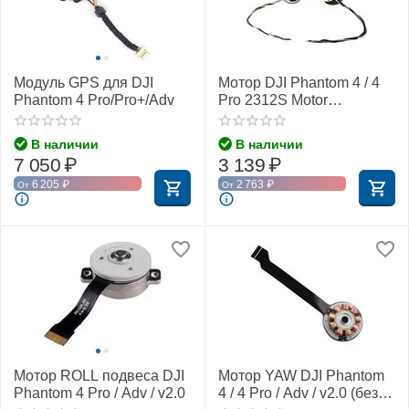
Модуль GPS для DJI
Мотор DJI Phantom 4 / 4
Phantom 4 Pro/Pro+/Adv
Pro 2312S Motor
(CW/CCW без адаптера
пропеллеров)
В наличии
В наличии
7 050
₽
3 139
₽
6 205
₽
2 763
₽
От
От
Мотор ROLL подвеса DJI
Мотор YAW DJI Phantom
Phantom 4 Pro / Adv / v2.0
4 / 4 Pro / Adv / v2.0 (без