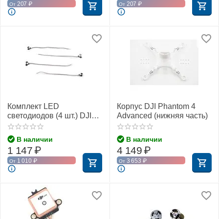
207
₽
207
₽
От
От
Комплект LED
Корпус DJI Phantom 4
светодиодов (4 шт.) DJI
Advanced (нижняя часть)
Phantom 4 Pro (DJI Part
10)
В наличии
В наличии
1 147
₽
4 149
₽
1 010
₽
3 653
₽
От
От