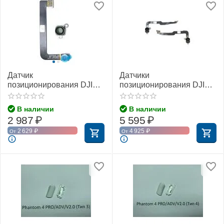
Датчик
Датчики
позиционирования DJI
позиционирования DJI
Phantom 4 Pro (передний
Phantom 4 Pro (DJI Part
левый)
18) (задние)
В наличии
В наличии
2 987
₽
5 595
₽
2 629
₽
4 925
₽
От
От