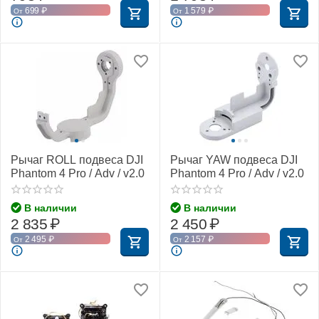
699
₽
1 579
₽
От
От
Рычаг ROLL подвеса DJI
Рычаг YAW подвеса DJI
Phantom 4 Pro / Adv / v2.0
Phantom 4 Pro / Adv / v2.0
В наличии
В наличии
2 835
₽
2 450
₽
2 495
₽
2 157
₽
От
От