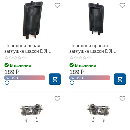
Передняя левая
Передняя правая
заглушка шасси DJI
заглушка шасси DJI
Phantom 4 Pro Obsidian
Phantom 4 Pro Obsidian
(тип 2)
(тип 1)
В наличии
В наличии
189
₽
189
₽
167
₽
167
₽
От
От