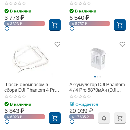
Adv (DJI Part 5)
В наличии
В наличии
3 773
₽
6 540
₽
3 323
₽
5 757
₽
От
От
Шасси с компасом в
Аккумулятор DJI Phantom
сборе DJI Phantom 4 Pro
4 / 4 Pro 5870мАч (DJI
V2.0
Part 64)
В наличии
Ожидается
6 843
₽
20 039
₽
6 023
₽
17 635
₽
От
От