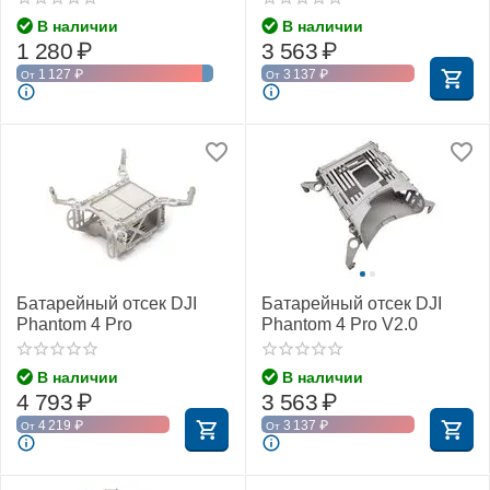
В наличии
В наличии
1 280
₽
3 563
₽
1 127
₽
3 137
₽
От
От
Батарейный отсек DJI
Батарейный отсек DJI
Phantom 4 Pro
Phantom 4 Pro V2.0
В наличии
В наличии
4 793
₽
3 563
₽
4 219
₽
3 137
₽
От
От