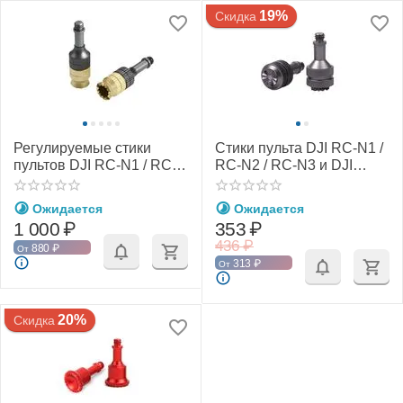
19%
Скидка
Регулируемые стики
Стики пульта DJI RC-N1 /
пультов DJI RC-N1 / RC-
RC-N2 / RC-N3 и DJI
N2 / RC-N3 и DJI Smart
Smart Controller
Controller (YX)
(SunnyLife)
Ожидается
Ожидается
1 000
₽
353
₽
436
₽
880
₽
От
313
₽
От
20%
Скидка