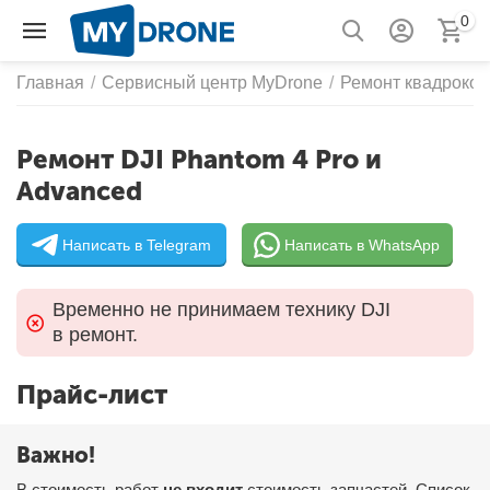
0
Главная
/
Сервисный центр MyDrone
/
Ремонт квадрокоп
Ремонт DJI Phantom 4 Pro и
Advanced
Написать 
в Telegram
Написать 
в WhatsApp
Временно не принимаем технику DJI
в ремонт.
Прайс-лист
Важно!
В стоимость работ
не входит
стоимость запчастей. Список