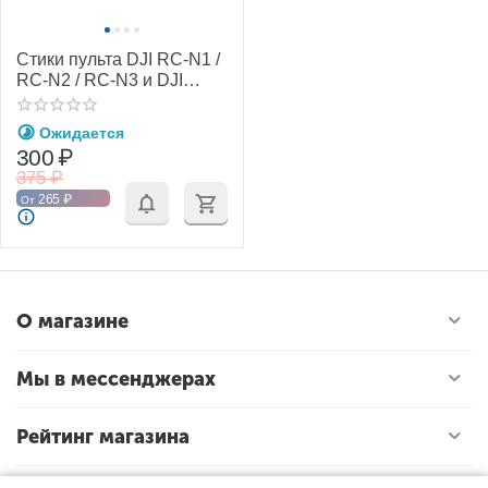
Стики пульта DJI RC-N1 /
RC-N2 / RC-N3 и DJI
Smart Controller
(SunnyLife)
Ожидается
300
₽
375
₽
265
₽
От
О магазине
Мы в мессенджерах
Рейтинг магазина