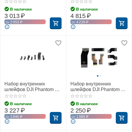
магнита)
В наличии
В наличии
3 013
₽
4 815
₽
2 653
₽
4 239
₽
От
От
Набор внутренних
Набор внутренних
шлейфов DJI Phantom 4
шлейфов DJI Phantom 4
Advanced
Pro (DJI Part 16)
В наличии
В наличии
3 227
₽
2 250
₽
2 840
₽
1 980
₽
От
От