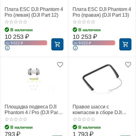
Плата ESC DJI Phantom 4
Плата ESC DJI Phantom 4
Pro (левая) (DJI Part 12)
Pro (правая) (DJI Part 13)
В наличии
В наличии
10 253
₽
10 253
₽
9 023
₽
9 023
₽
От
От
Площадка подвеса DJI
Правое шасси с
Phantom 4 / Pro (DJI Part
компасом в сборе DJI
9)
Phantom 4 Pro Obsidian
(Чёрный)
В наличии
В наличии
793
₽
1 793
₽