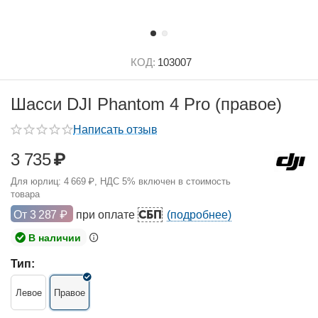
КОД:
103007
Шасси DJI Phantom 4 Pro (правое)
Написать отзыв
3 735
₽
Для юрлиц:
4 669
₽
, НДС 5% включен в стоимость
товара
СБП
От
3 287
₽
при оплате
(подробнее)
В наличии
Тип:
Левое
Правое