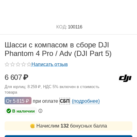
КОД:
100116
Шасси с компасом в сборе DJI
Phantom 4 Pro / Adv (DJI Part 5)
Написать отзыв
6 607
₽
Для юрлиц:
8 259
₽
, НДС 5% включен в стоимость
товара
СБП
От
5 815
₽
при оплате
(подробнее)
В наличии
Начислим
132
бонусных балла