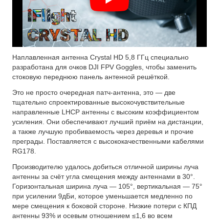
Наплавленная антенна Crystal HD 5,8 ГГц специально
разработана для очков DJI FPV Goggles, чтобы заменить
стоковую переднюю панель антенной решёткой.
Это не просто очередная патч-антенна, это — две
тщательно спроектированные высокочувствительные
направленные LHCP антенны с высоким коэффициентом
усиления. Они обеспечивают лучший приём на дистанции,
а также лучшую пробиваемость через деревья и прочие
преграды. Поставляется с высококачественными кабелями
RG178.
Производителю удалось добиться отличной ширины луча
антенны за счёт угла смещения между антеннами в 30°.
Горизонтальная ширина луча — 105°, вертикальная — 75°
при усилении 9дБи, которое уменьшается медленно по
мере смещения к боковой стороне. Низкие потери с КПД
антенны 93% и осевым отношением ≤1,6 во всем