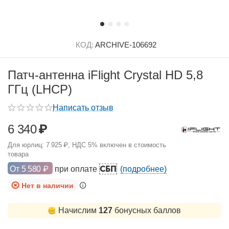
КОД:
ARCHIVE-106692
Патч-антенна iFlight Crystal HD 5,8
ГГц (LHCP)
Написать отзыв
6 340
₽
Для юрлиц:
7 925
₽
, НДС 5% включен в стоимость
товара
СБП
От
5 580
₽
при оплате
(подробнее)
Нет в наличии
Начислим
127
бонусных баллов