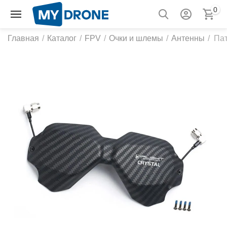
0
Главная
/
Каталог
/
FPV
/
Очки и шлемы
/
Антенны
/
Пат