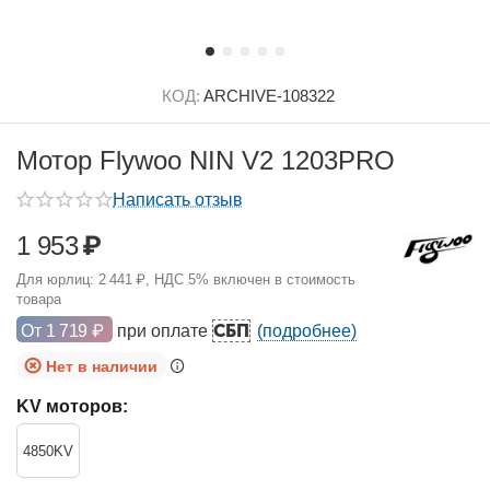
КОД:
ARCHIVE-108322
Мотор Flywoo NIN V2 1203PRO
Написать отзыв
1 953
₽
Для юрлиц:
2 441
₽
, НДС 5% включен в стоимость
товара
СБП
От
1 719
₽
при оплате
(подробнее)
Нет в наличии
KV моторов:
4850KV