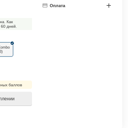
Оплата
на. Как
 60 дней.
Combo
3)
ных баллов
уплении
!