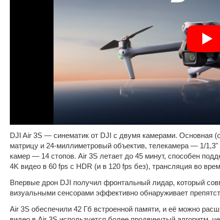
DJI Air 3S — синематик от DJI с двумя камерами. Основная
матрицу и 24-миллиметровый объектив, телекамера — 1/1,3"
камер — 14 стопов. Air 3S летает до 45 минут, способен под
4K видео в 60 fps с HDR (и в 120 fps без), трансляция во вре
Впервые дрон DJI получил фронтальный лидар, который со
визуальными сенсорами эффективно обнаруживает препятств
Air 3S обеспечили 42 Гб встроенной памяти, и её можно расш
видео в Air 3S используется более продвинутый алгоритм, че