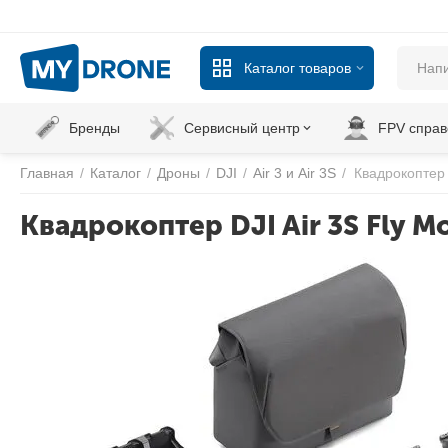
Каталог товаров
Бренды
Сервисный центр
FPV справ
Главная
/
Каталог
/
Дроны
/
DJI
/
Air 3 и Air 3S
/
Квадрокоптер 
Квадрокоптер DJI Air 3S Fly M