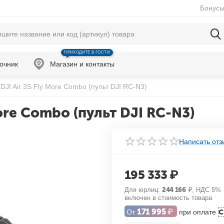
Бонусы
ПРИХОДИТЕ В ГОСТИ
очник
Магазин и контакты
DJI Air 3S Fly More Combo (пульт DJI RC-N3)
ore Combo (пульт DJI RC-N3)
Написать отз
195 333
₽
Для юрлиц:
244 166
₽
, НДС 5%
включен в стоимость товара
171 995
₽
От
при оплате
С