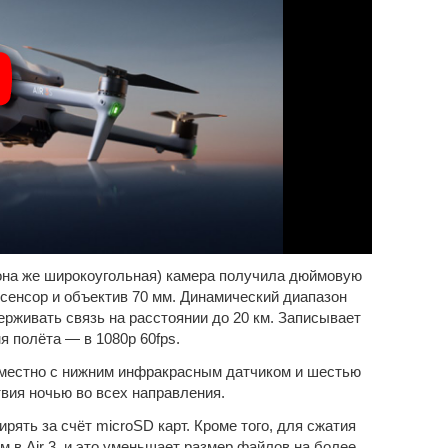
 (она же широкоугольная) камера получила дюймовую
 сенсор и объектив 70 мм. Динамический диапазон
держивать связь на расстоянии до 20 км. Записывает
мя полёта — в 1080р 60fps.
вместно с нижним инфракрасным датчиком и шестью
ия ночью во всех направления.
ирять за счёт microSD карт. Кроме того, для сжатия
м в Air 3, и это уменьшает размер файлов на более