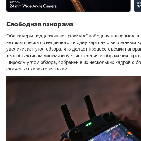
Свободная панорама
Обе камеры поддерживают режим «Свободная панорама», в к
автоматически объединяются в одну картину с выбранным в
увеличивает угол обзора, что делает процесс съёмки панор
телеобъективом минимизирует искажения изображения, пре
широким углом обзора, собранные из нескольких кадров с б
фокусным характеристикам.