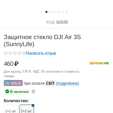
КОД:
110192
Защитное стекло DJI Air 3S
(SunnyLife)
Написать отзыв
460
₽
Для юрлиц:
575
₽
, НДС 5% включен в стоимость
товара
СБП
От
405
₽
при оплате
(подробнее)
В наличии
Количество:
1+1 шт.
2+2 шт.