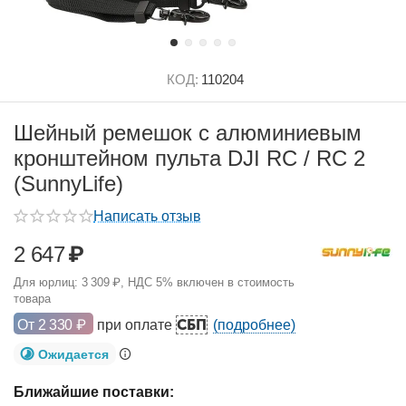
КОД:
110204
Шейный ремешок с алюминиевым
кронштейном пульта DJI RC / RC 2
(SunnyLife)
Написать отзыв
2 647
₽
Для юрлиц:
3 309
₽
, НДС 5% включен в стоимость
товара
СБП
От
2 330
₽
при оплате
(подробнее)
Ожидается
Ближайшие поставки: