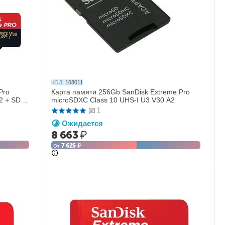
КОД:
108011
Pro
Карта памяти 256Gb SanDisk Extreme Pro
2 + SD
microSDXC Class 10 UHS-I U3 V30 A2
1
Ожидается
8 663
₽
7 625
₽
От