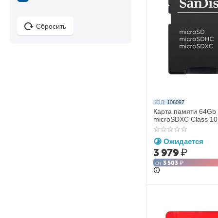
Сбросить
КОД:
106097
Карта памяти 64Gb 
microSDXC Class 10
Ожидается
3 979
₽
3 503
₽
От