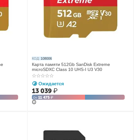
КОД:
108006
me
Карта памяти 512Gb SanDisk Extreme
microSDXC Class 10 UHS-I U3 V30
Ожидается
13 039
₽
11 475
₽
От