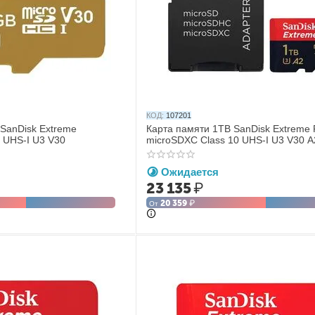
КОД:
107201
SanDisk Extreme
Карта памяти 1TB SanDisk Extreme 
 UHS-I U3 V30
microSDXC Class 10 UHS-I U3 V30 A
адаптер
Ожидается
23 135
₽
20 359
₽
От