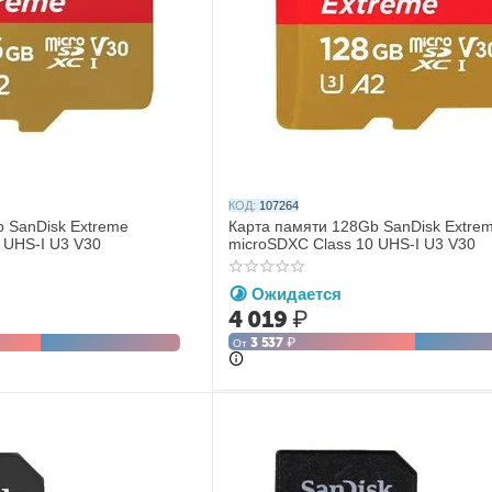
КОД:
107264
 SanDisk Extreme
Карта памяти 128Gb SanDisk Extre
 UHS-I U3 V30
microSDXC Class 10 UHS-I U3 V30
Ожидается
4 019
₽
3 537
₽
От