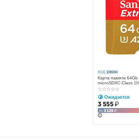
КОД:
108004
Карта памяти 64Gb 
microSDXC Class 10
Ожидается
3 555
₽
3 129
₽
От