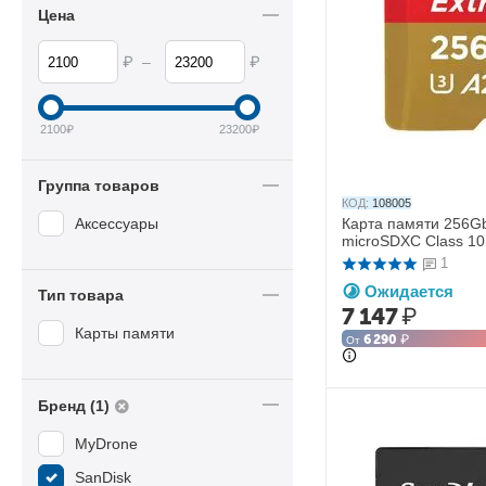
Цена
₽
₽
–
2100
₽
23200
₽
Группа товаров
КОД:
108005
Аксессуары
Карта памяти 256Gb
microSDXC Class 10
1
Ожидается
Тип товара
7 147
₽
Карты памяти
6 290
₽
От
Бренд (1)
MyDrone
SanDisk