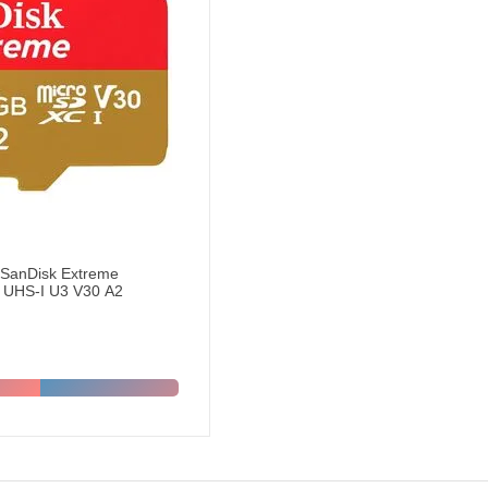
SanDisk Extreme
 UHS-I U3 V30 A2