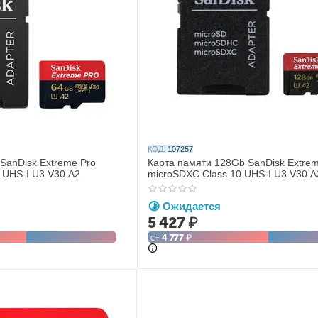
КОД:
107257
SanDisk Extreme Pro
Карта памяти 128Gb SanDisk Extre
 UHS-I U3 V30 A2
microSDXC Class 10 UHS-I U3 V30 A
Ожидается
5 427
₽
4 777
₽
От