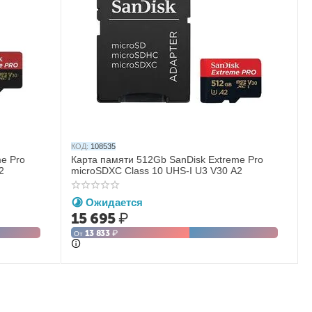
КОД:
108535
me Pro
Карта памяти 512Gb SanDisk Extreme Pro
2
microSDXC Class 10 UHS-I U3 V30 A2
Ожидается
15 695
₽
13 833
₽
От