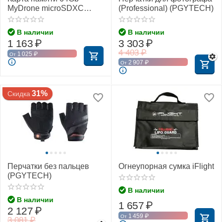
MyDrone microSDXC
(Professional) (PGYTECH)
Class 10 UHS-I U3
(MIXZA)
В наличии
В наличии
1 163
₽
3 303
₽
4 403
₽
1 025
₽
От
2 907
₽
От
31%
Скидка
Перчатки без пальцев
Огнеупорная сумка iFlight
(PGYTECH)
В наличии
В наличии
1 657
₽
2 127
₽
1 459
₽
От
3 081
₽