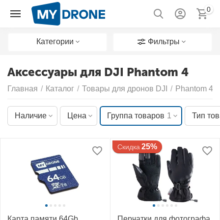
0
Категории
Фильтры
Аксессуары для DJI Phantom 4
Главная
/
Каталог
/
Товары для дронов DJI
/
Phantom 4
/
Наличие
Цена
Группа товаров
1
Тип то
25%
Скидка
Карта памяти 64Gb
Перчатки для фотографа