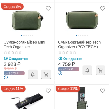
8%
Скидка
Сумка-органайзер Mini
Сумка-органайзер Tech
Tech Organizer
Organizer (PGYTECH)
(PGYTECH)
Ожидается
Ожидается
2 923
₽
4 759
₽
3 169
₽
4 189
₽
От
2 573
₽
От
11%
11%
Скидка
Скидка