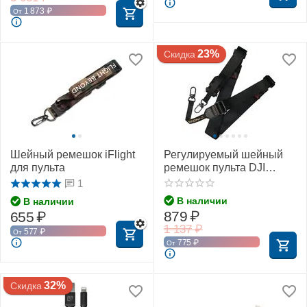
1 873
₽
От
23%
Скидка
Шейный ремешок iFlight
Регулируемый шейный
для пульта
ремешок пульта DJI
(CYNOVA)
1
В наличии
В наличии
879
₽
655
₽
1 137
₽
577
₽
От
775
₽
От
32%
Скидка