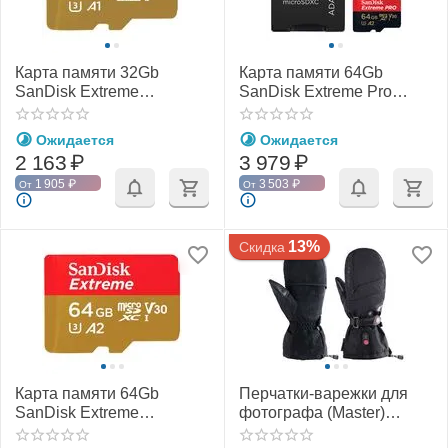
Карта памяти 32Gb
Карта памяти 64Gb
SanDisk Extreme
SanDisk Extreme Pro
microSDHC Class 10
microSDXC Class 10
UHS-I U3 V30
UHS-I U3 V30 A2
Ожидается
Ожидается
2 163
₽
3 979
₽
1 905
₽
3 503
₽
От
От
13%
Скидка
Карта памяти 64Gb
Перчатки-варежки для
SanDisk Extreme
фотографа (Master)
microSDXC Class 10
(PGYTECH)