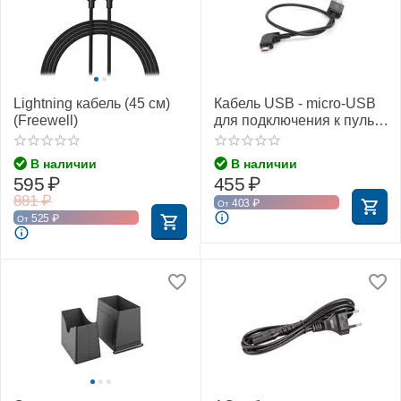
Lightning кабель (45 см)
Кабель USB - micro-USB
(Freewell)
для подключения к пульту
DJI (30 см) (SunnyLife)
В наличии
В наличии
595
₽
455
₽
881
₽
403
₽
От
525
₽
От