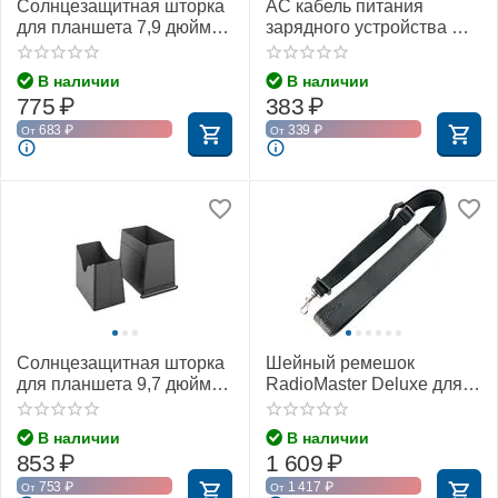
Солнцезащитная шторка
AC кабель питания
для планшета 7,9 дюйма
зарядного устройства DJI
(PGYTECH P-GM-102)
(Без упаковки)
В наличии
В наличии
775
₽
383
₽
683
₽
339
₽
От
От
Солнцезащитная шторка
Шейный ремешок
для планшета 9,7 дюйма
RadioMaster Deluxe для
(PGYTECH P-GM-103)
пульта
В наличии
В наличии
853
₽
1 609
₽
753
₽
1 417
₽
От
От