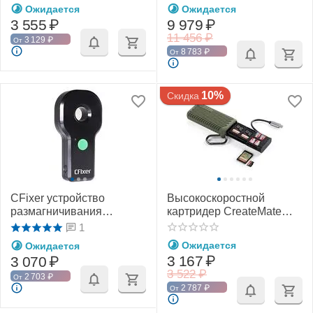
UHS-I U3 V30 A2
Ожидается
Ожидается
3 555
₽
9 979
₽
11 456
₽
3 129
₽
От
8 783
₽
От
10%
Скидка
CFixer устройство
Высокоскоростной
размагничивания
картридер CreateMate
компаса квадрокоптера
(PGYTECH P-GM-162 / P-
1
GM-163)
Ожидается
Ожидается
3 167
₽
3 070
₽
3 522
₽
2 703
₽
От
2 787
₽
От