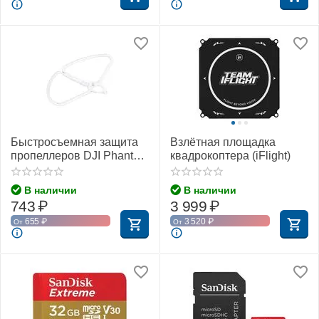
Быстросъемная защита
Взлётная площадка
пропеллеров DJI Phantom
квадрокоптера (iFlight)
4
В наличии
В наличии
743
₽
3 999
₽
655
₽
3 520
₽
От
От