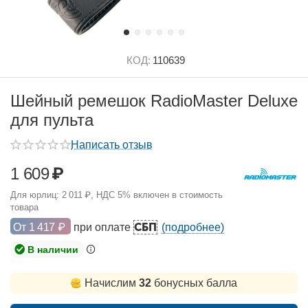
КОД:
110639
Шейный ремешок RadioMaster Deluxe
для пульта
Написать отзыв
1 609
₽
Для юрлиц:
2 011
₽
, НДС 5% включен в стоимость
товара
СБП
От
1 417
₽
при оплате
(подробнее)
В наличии
Начислим
32
бонусных балла