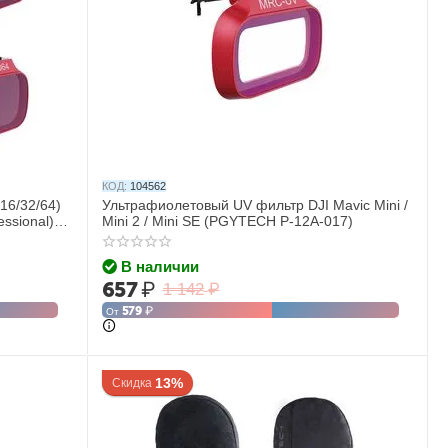
КОД:
104562
16/32/64)
Ультрафиолетовый UV фильтр DJI Mavic Mini /
essional)
Mini 2 / Mini SE (PGYTECH P-12A-017)
В наличии
657
₽
1 142
₽
579
₽
От
13%
Скидка