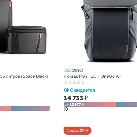
КОД:
107933
35 литров (Space Black)
Рюкзак PGYTECH OneGo Air
Ожидается
14 733
₽
12 977
₽
От
20%
Скидка