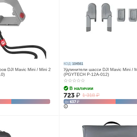
КОД:
104561
в DJI Mavic Mini / Mini 2
Удлинители шасси DJI Mavic Mini / M
10)
(PGYTECH P-12A-012)
В наличии
723
₽
1 318
₽
637
₽
От