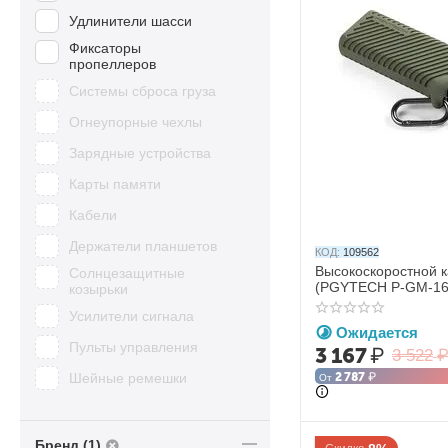
Удлинители шасси
Фиксаторы
пропеллеров
Системы сброса груза
Огнеупорные чехлы
Зарядные устройства
Карты памяти
Кабели
Держатели планшетов
КОД:
109562
Высокоскоростной к
Солнцезащитные
(PGYTECH P-GM-162
козырьки
Усилители сигнала
Ожидается
Пульты управления
3 167
₽
3 522
Шейные ремешки
2 787
₽
От
Бренд (1)