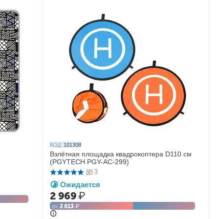
КОД:
101308
Взлётная площадка квадрокоптера D110 см
(PGYTECH PGY-AC-299)
3
Ожидается
2 969
₽
2 613
₽
От