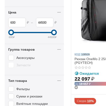
Цена
₽
₽
–
600
₽
44500
₽
Группа товаров
КОД:
108509
Аксессуары
Рюкзак OneMo 2 25/
(PGYTECH)
Запчасти
Ожидается
22 097
₽
Тип товара
19 457
₽
От
Фильтры
Сумки и рюкзаки
10%
Скидка
Взлётные площадки