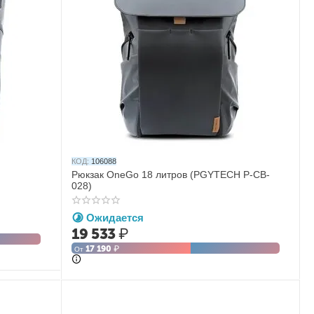
КОД:
106088
Рюкзак OneGo 18 литров (PGYTECH P-CB-
028)
Ожидается
19 533
₽
17 190
₽
От