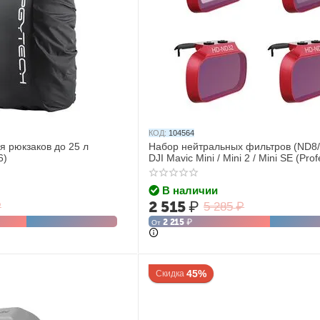
КОД:
104564
я рюкзаков до 25 л
Набор нейтральных фильтров (ND8/
6)
DJI Mavic Mini / Mini 2 / Mini SE (Prof
(PGYTECH P-12A-019)
В наличии
2 515
₽
₽
5 285
₽
2 215
₽
От
45%
Скидка