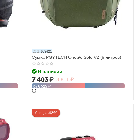
КОД:
109621
Сумка PGYTECH OneGo Solo V2 (6 литров)
В наличии
7 403
₽
8 811
₽
6 515
₽
От
42%
Скидка