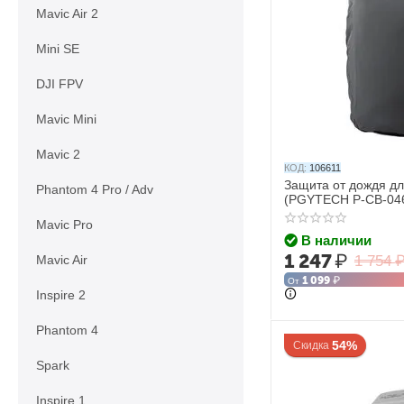
Mavic Air 2
Mini SE
DJI FPV
Mavic Mini
Mavic 2
КОД:
106611
Защита от дождя дл
Phantom 4 Pro / Adv
(PGYTECH P-CB-04
Mavic Pro
В наличии
1 247
₽
Mavic Air
1 754
1 099
₽
От
Inspire 2
Phantom 4
54%
Скидка
Spark
Inspire 1