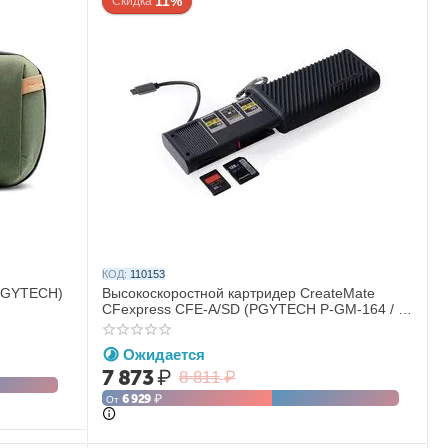
11%
Скидка
КОД:
110153
(PGYTECH)
Высокоскоростной картридер CreateMate
CFexpress CFE-A/SD (PGYTECH P-GM-164 / P-
GM-168)
Ожидается
7 873
₽
8 811
₽
6 929
₽
От