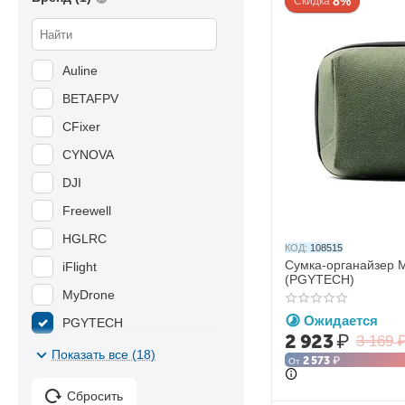
8%
Скидка
Auline
BETAFPV
CFixer
CYNOVA
DJI
Freewell
HGLRC
КОД:
108515
Сумка-органайзер Mi
iFlight
(PGYTECH)
MyDrone
Ожидается
PGYTECH
2 923
₽
3 169
Radiomaster
Показать все (18)
2 573
₽
От
SanDisk
Сбросить