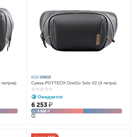
КОД:
109618
 литров)
Сумка PGYTECH OneGo Solo V2 (4 литра)
Ожидается
6 253
₽
5 503
₽
От