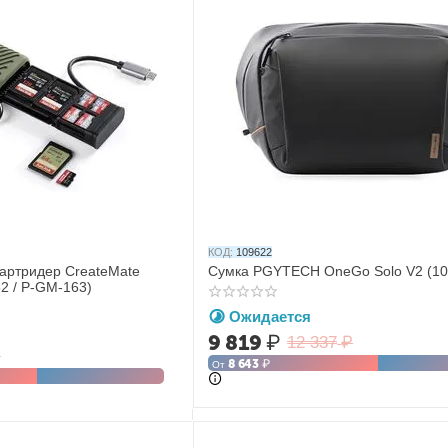
КОД:
109622
артридер CreateMate
Сумка PGYTECH OneGo Solo V2 (10
 / P-GM-163)
Ожидается
9 819
₽
12 337
₽
₽
8 643
₽
От