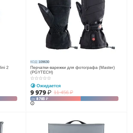
КОД:
109630
ini 2
Перчатки-варежки для фотографа (Master)
(PGYTECH)
Ожидается
9 979
₽
11 456
₽
8 783
₽
От