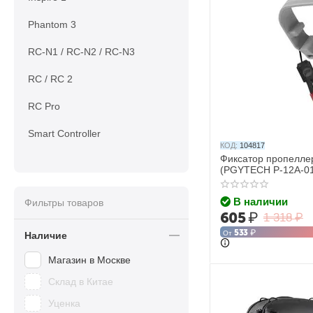
Phantom 3
RC-N1 / RC-N2 / RC-N3
RC / RC 2
RC Pro
Smart Controller
КОД:
104817
Фиксатор пропеллеро
(PGYTECH P-12A-0
В наличии
Фильтры товаров
605
₽
1 318
₽
533
₽
От
Наличие
Магазин в Москве
Склад в Китае
Уценка