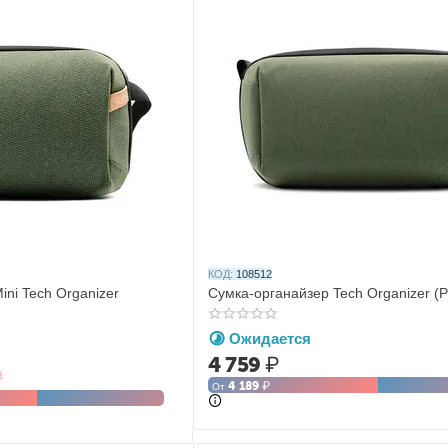
КОД:
108512
ni Tech Organizer
Сумка-органайзер Tech Organizer 
Ожидается
4 759
₽
₽
4 189
₽
От