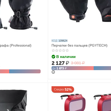
КОД:
109624
рафа (Professional)
Перчатки без пальцев (PGYTECH)
В наличии
2 127
₽
3 081
₽
₽
1 873
₽
От
52%
Скидка