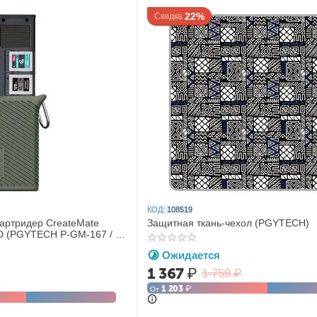
22%
Скидка
КОД:
108519
артридер CreateMate
Защитная ткань-чехол (PGYTECH)
D (PGYTECH P-GM-167 / P-
Ожидается
1 367
₽
1 759
₽
₽
1 203
₽
От