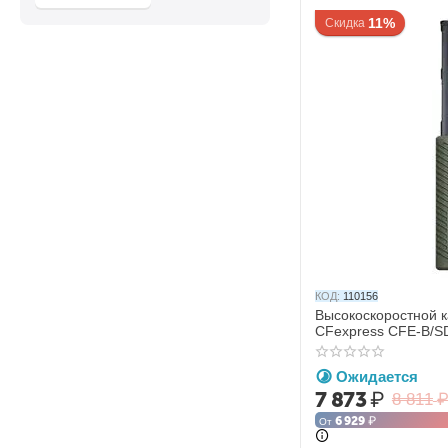
SunnyLife
11%
Скидка
T-Motor
tBeacon
TBS
Torvol
YX
КОД:
110156
Высокоскоростной к
CFexpress CFE-B/S
GM-169)
Ожидается
7 873
₽
8 811
6 929
₽
От