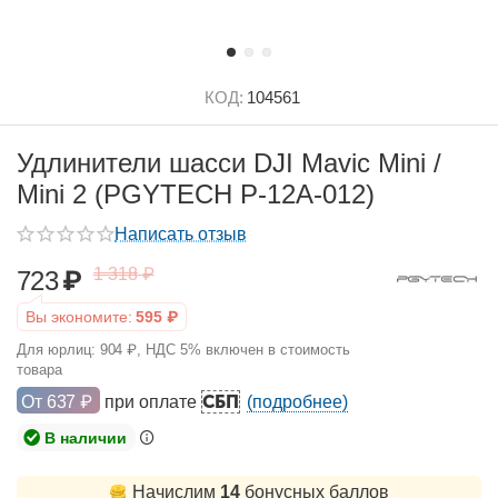
КОД:
104561
Удлинители шасси DJI Mavic Mini /
Mini 2 (PGYTECH P-12A-012)
Написать отзыв
1 318
₽
723
₽
Вы экономите:
595
₽
Для юрлиц:
904
₽
, НДС 5% включен в стоимость
товара
СБП
От
637
₽
при оплате
(подробнее)
В наличии
Начислим
14
бонусных баллов