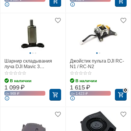
Шарнир складывания
Джойстик пульта DJI RC-
луча DJI Mavic 3
N1 / RC-N2
(передний левый)
В наличии
В наличии
1 099
₽
1 615
₽
969
₽
1 423
₽
От
От