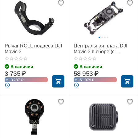
Рычаг ROLL подвеса DJI
Центральная плата DJI
Mavic 3
Mavic 3 в сборе (с
датчиками и
охлаждением)
В наличии
В наличии
3 735
₽
58 953
₽
3 287
₽
51 979
₽
От
От