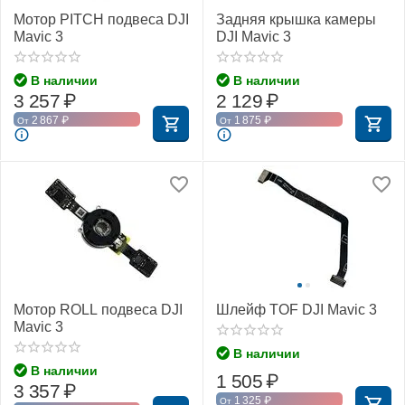
Мотор PITCH подвеса DJI
Задняя крышка камеры
Mavic 3
DJI Mavic 3
В наличии
В наличии
3 257
₽
2 129
₽
2 867
₽
1 875
₽
От
От
Мотор ROLL подвеса DJI
Шлейф TOF DJI Mavic 3
Mavic 3
В наличии
В наличии
1 505
₽
3 357
₽
1 325
₽
От