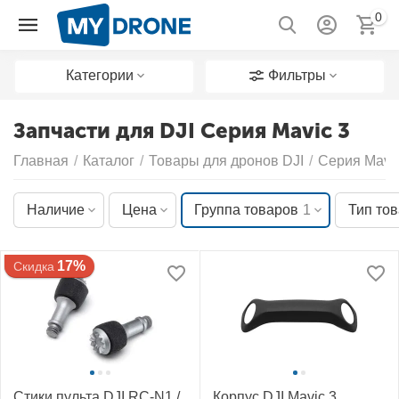
0
Категории
Фильтры
Запчасти для DJI Серия Mavic 3
Главная
/
Каталог
/
Товары для дронов DJI
/
Серия Mavic
Наличие
Цена
Группа товаров
1
Тип то
17%
Скидка
Стики пульта DJI RC-N1 /
Корпус DJI Mavic 3