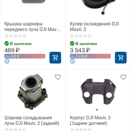
Крышка шарнира
Кулер охлаждения DJI
переднего луча DJI Mavic
Mavic 3
3 (Левая)
В наличии
В наличии
489
₽
3 543
₽
433
₽
3 119
₽
От
От
Шарнир складывания
Корпус DJI Mavic 3
луча DJI Mavic 3 (задний)
(Задние датчики)