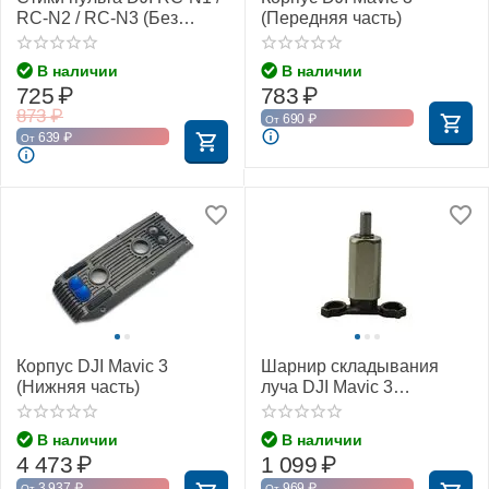
RC-N2 / RC-N3 (Без
(Передняя часть)
упаковки)
В наличии
В наличии
725
₽
783
₽
873
₽
690
₽
От
639
₽
От
Корпус DJI Mavic 3
Шарнир складывания
(Нижняя часть)
луча DJI Mavic 3
(передний правый)
В наличии
В наличии
4 473
₽
1 099
₽
3 937
₽
969
₽
От
От