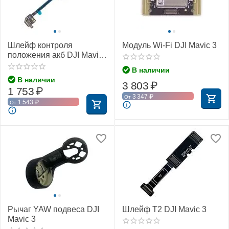
Шлейф контроля
Модуль Wi-Fi DJI Mavic 3
положения акб DJI Mavic
3
В наличии
В наличии
3 803
₽
1 753
₽
3 347
₽
От
1 543
₽
От
Рычаг YAW подвеса DJI
Шлейф T2 DJI Mavic 3
Mavic 3