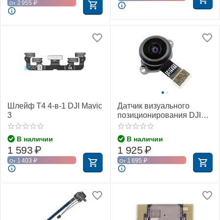
2 955
₽
От
Шлейф T4 4-в-1 DJI Mavic
Датчик визуального
3
позиционирования DJI
Mavic 3 (Fisheye)
В наличии
В наличии
1 593
₽
1 925
₽
1 403
₽
1 695
₽
От
От