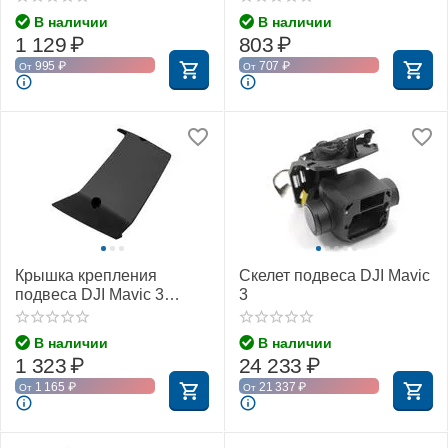
В наличии
В наличии
1 129
₽
803
₽
995
₽
707
₽
От
От
Крышка крепления
Скелет подвеса DJI Mavic
подвеса DJI Mavic 3
3
(Нижняя)
В наличии
В наличии
1 323
₽
24 233
₽
1 165
₽
21 337
₽
От
От