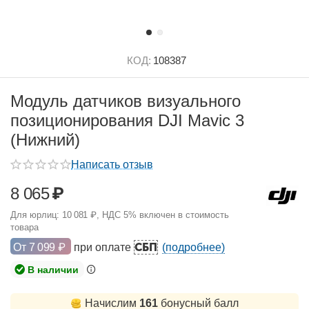
КОД:
108387
Модуль датчиков визуального
позиционирования DJI Mavic 3
(Нижний)
Написать отзыв
8 065
₽
Для юрлиц:
10 081
₽
, НДС 5% включен в стоимость
товара
СБП
От
7 099
₽
при оплате
(подробнее)
В наличии
Начислим
161
бонусный балл