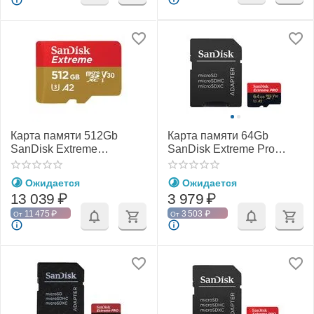
Карта памяти 512Gb
Карта памяти 64Gb
SanDisk Extreme
SanDisk Extreme Pro
microSDXC Class 10
microSDXC Class 10
UHS-I U3 V30
UHS-I U3 V30 A2
Ожидается
Ожидается
13 039
₽
3 979
₽
11 475
₽
3 503
₽
От
От