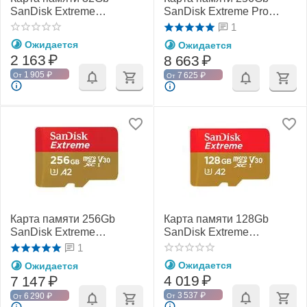
SanDisk Extreme
SanDisk Extreme Pro
microSDHC Class 10
microSDXC Class 10
1
UHS-I U3 V30
UHS-I U3 V30 A2
Ожидается
Ожидается
2 163
₽
8 663
₽
1 905
₽
7 625
₽
От
От
Карта памяти 256Gb
Карта памяти 128Gb
SanDisk Extreme
SanDisk Extreme
microSDXC Class 10
microSDXC Class 10
1
UHS-I U3 V30
UHS-I U3 V30
Ожидается
Ожидается
4 019
₽
7 147
₽
3 537
₽
6 290
₽
От
От