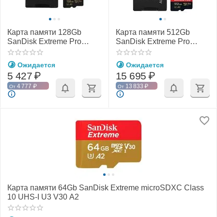
Карта памяти 128Gb
Карта памяти 512Gb
SanDisk Extreme Pro
SanDisk Extreme Pro
microSDXC Class 10
microSDXC Class 10
UHS-I U3 V30 A2
UHS-I U3 V30 A2
Ожидается
Ожидается
5 427
₽
15 695
₽
4 777
₽
13 833
₽
От
От
Карта памяти 64Gb SanDisk Extreme microSDXC Class
10 UHS-I U3 V30 A2