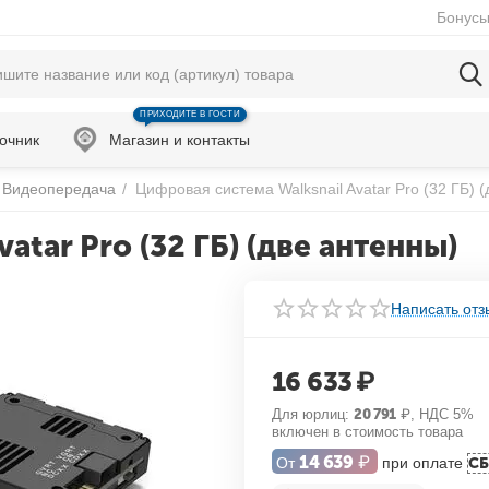
Бонусы
ПРИХОДИТЕ В ГОСТИ
очник
Магазин и контакты
Видеопередача
/
Цифровая система Walksnail Avatar Pro (32 ГБ) 
atar Pro (32 ГБ) (две антенны)
Написать отз
16 633
₽
Для юрлиц:
20 791
₽
, НДС 5%
включен в стоимость товара
14 639
₽
От
при оплате
С