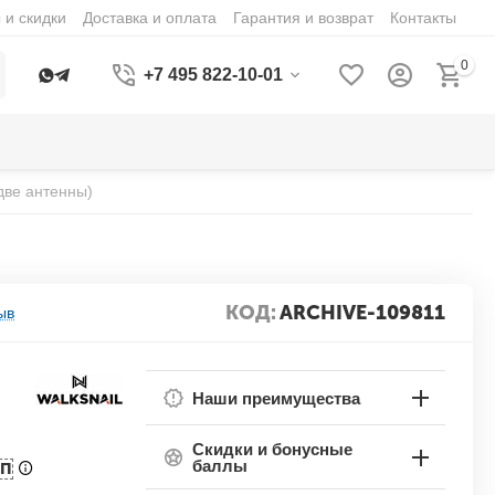
 и скидки
Доставка и оплата
Гарантия и возврат
Контакты
0
+7 495 822-10-01
(две антенны)
КОД:
ARCHIVE-109811
ыв
Наши преимущества
Скидки и бонусные
баллы
БП