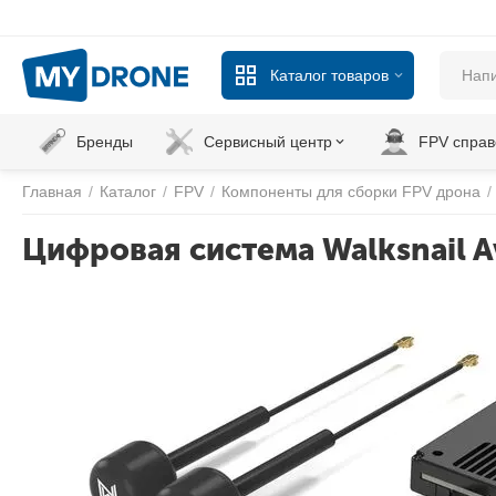
Каталог товаров
Бренды
Сервисный центр
FPV справ
Главная
/
Каталог
/
FPV
/
Компоненты для сборки FPV дрона
/
Цифровая система Walksnail Av