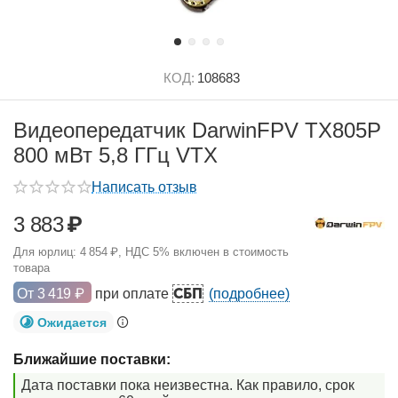
КОД:
108683
Видеопередатчик DarwinFPV TX805P
800 мВт 5,8 ГГц VTX
Написать отзыв
3 883
₽
Для юрлиц:
4 854
₽
, НДС 5% включен в стоимость
товара
СБП
От
3 419
₽
при оплате
(подробнее)
Ожидается
Ближайшие поставки:
Дата поставки пока неизвестна. Как правило, срок