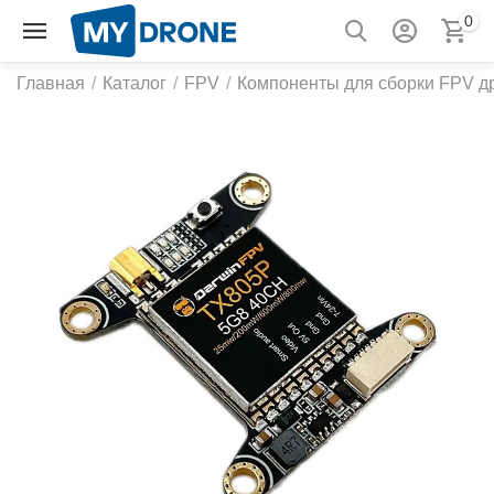
0
Главная
/
Каталог
/
FPV
/
Компоненты для сборки FPV д