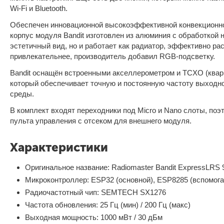
Wi-Fi и Bluetooth.
Обеспечен инновационной высокоэффективной конвекционно
корпус модуля Bandit изготовлен из алюминия с обработкой 
эстетичный вид, но и работает как радиатор, эффективно р
привлекательнее, производитель добавил RGB-подсветку.
Bandit оснащён встроенными акселлерометром и TCXO (квар
который обеспечивает точную и постоянную частоту выходн
среды.
В комплект входят переходники под Micro и Nano слоты, поэ
пульта управления с отсеком для внешнего модуля.
Характеристики
Оригинальное название: Radiomaster Bandit ExpressLRS
Микроконтроллер: ESP32 (основной), ESP8285 (вспомог
Радиочастотный чип: SEMTECH SX1276
Частота обновления: 25 Гц (мин) / 200 Гц (макс)
Выходная мощность: 1000 мВт / 30 дБм