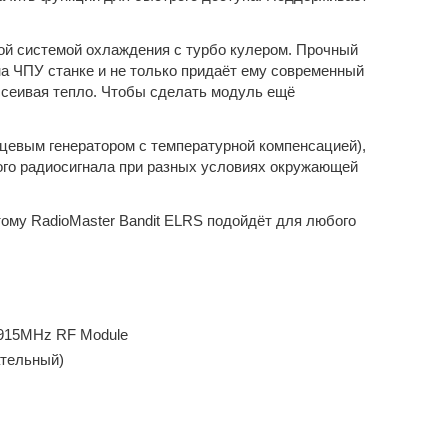
й системой охлаждения с турбо кулером. Прочный
на ЧПУ станке и не только придаёт ему современный
ассеивая тепло. Чтобы сделать модуль ещё
цевым генератором с температурной компенсацией),
ого радиосигнала при разных условиях окружающей
тому RadioMaster Bandit ELRS подойдёт для любого
 915MHz RF Module
ательный)