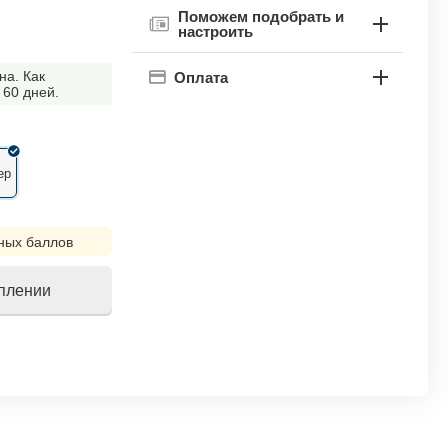
Поможем подобрать и
настроить
на. Как
Оплата
 60 дней.
ер
ных баллов
уплении
!