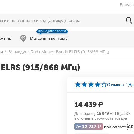
Бонусы
ПРИХОДИТЕ В ГОСТИ
очник
Магазин и контакты
ли
/
ВЧ-модуль RadioMaster Bandit ELRS (915/868 МГц)
 ELRS (915/868 МГц)
Отзывов: 1
На
14 439
₽
Для юрлиц:
18 049
₽
, НДС 5%
включен в стоимость товара
12 737
₽
От
при оплате
СБ