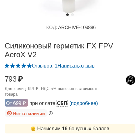
КОД:
ARCHIVE-109886
Силиконовый герметик FX FPV
AeroX V2
Отзывов: 1
Написать отзыв
793
₽
Для юрлиц:
991
₽
, НДС 5% включен в стоимость
товара
СБП
От
699
₽
при оплате
(подробнее)
Нет в наличии
Начислим
16
бонусных баллов