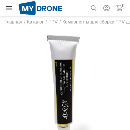
0
Главная
/
Каталог
/
FPV
/
Компоненты для сборки FPV д