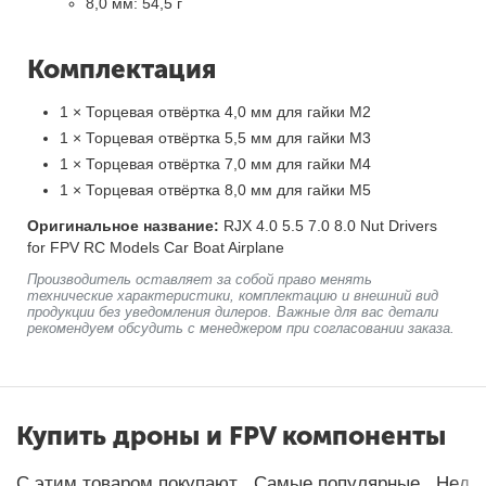
8,0 мм: 54,5 г
Комплектация
1 × Торцевая отвёртка 4,0 мм для гайки М2
1 × Торцевая отвёртка 5,5 мм для гайки М3
1 × Торцевая отвёртка 7,0 мм для гайки М4
1 × Торцевая отвёртка 8,0 мм для гайки М5
Оригинальное название:
RJX 4.0 5.5 7.0 8.0 Nut Drivers
for FPV RC Models Car Boat Airplane
Производитель оставляет за собой право менять
технические характеристики, комплектацию и внешний вид
продукции без уведомления дилеров. Важные для вас детали
рекомендуем обсудить с менеджером при согласовании заказа.
Купить дроны и FPV компоненты
С этим товаром покупают
Самые популярные
Неда