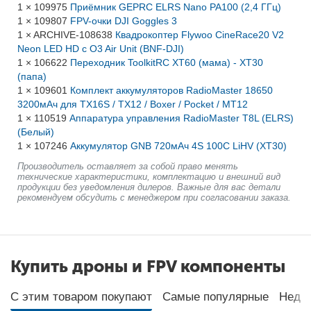
1 × 109975
Приёмник GEPRC ELRS Nano PA100 (2,4 ГГц)
1 × 109807
FPV-очки DJI Goggles 3
1 × ARCHIVE-108638
Квадрокоптер Flywoo CineRace20 V2
Neon LED HD с O3 Air Unit (BNF-DJI)
1 × 106622
Переходник ToolkitRC XT60 (мама) - XT30
(папа)
1 × 109601
Комплект аккумуляторов RadioMaster 18650
3200мАч для TX16S / TX12 / Boxer / Pocket / MT12
1 × 110519
Аппаратура управления RadioMaster T8L (ELRS)
(Белый)
1 × 107246
Аккумулятор GNB 720мАч 4S 100C LiHV (XT30)
Производитель оставляет за собой право менять
технические характеристики, комплектацию и внешний вид
продукции без уведомления дилеров. Важные для вас детали
рекомендуем обсудить с менеджером при согласовании заказа.
Купить дроны и FPV компоненты
С этим товаром покупают
Самые популярные
Неда