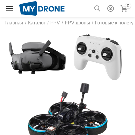
0
Главная
/
Каталог
/
FPV
/
FPV дроны
/
Готовые к полету