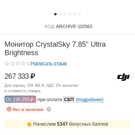
КОД:
ARCHIVE-102563
Монитор CrystalSky 7.85" Ultra
Brightness
Написать отзыв
267 333
₽
Для юрлиц:
334 166
₽
, НДС 5% включен
в стоимость товара
СБП
От
235 355
₽
при оплате
(подробнее)
Нет в наличии
Начислим
5347
бонусных баллов