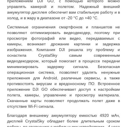
приложением DJI GO, с помощью которого можно
управлять камерой и полетом. Надежный внешний
аккумулятор дисплея обеспечит вам стабильную работу и в
холод, и в жару в диапазоне от -20 °C до +40 °C.
Системные ограничения смартфонов и планшетов не
позволяют оптимизировать видеодекодер, поэтому при
просмотре фотографий или видео, передаваемых с
камеры, возникает дрожание картинки и задержка
изображения. Компания DJI решила эту проблему и
оснастила CrystalSky самым современным
видеодекодером, который помогает в процессе передачи
минимизировать задержку сигнала. Безопасная
операционная система, позволяет удалять ненужные
приложения для Android, различные сервисы, а также
противостоять вирусам и вредоносному ПО. Встроенное
приложение DJI GO обеспечивает доступ к настройкам
полета, камеры, управлению и просмотру материала.
Скачанные карты позволяют продолжать полет даже в
отсутствие Wi-Fi сигнала.
Благодаря внешнему аккумулятору емкостью 4920 мАч,
дисплей CrystalSky обладает более длительным сроком
работы, по сравнению с мобильными устройствами - 4 часа