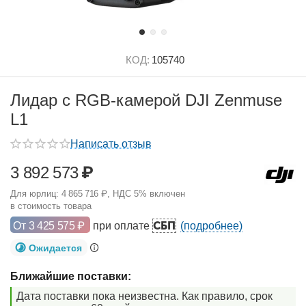
КОД:
105740
Лидар с RGB-камерой DJI Zenmuse
L1
Написать отзыв
3 892 573
₽
Для юрлиц:
4 865 716
₽
, НДС 5% включен
в стоимость товара
СБП
От
3 425 575
₽
при оплате
(подробнее)
Ожидается
Ближайшие поставки:
Дата поставки пока неизвестна. Как правило, срок