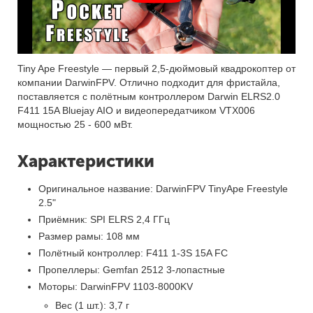
Tiny Ape Freestyle — первый 2,5-дюймовый квадрокоптер от
компании DarwinFPV. Отлично подходит для фристайла,
поставляется с полётным контроллером Darwin ELRS2.0
F411 15A Bluejay AIO и видеопередатчиком VTX006
мощностью 25 - 600 мВт.
Характеристики
Оригинальное название: DarwinFPV TinyApe Freestyle
2.5"
Приёмник: SPI ELRS 2,4 ГГц
Размер рамы: 108 мм
Полётный контроллер: F411 1-3S 15A FC
Пропеллеры: Gemfan 2512 3-лопастные
Моторы: DarwinFPV 1103-8000KV
Вес (1 шт.): 3,7 г