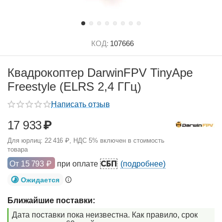
КОД:
107666
Квадрокоптер DarwinFPV TinyApe
Freestyle (ELRS 2,4 ГГц)
Написать отзыв
17 933
₽
Для юрлиц:
22 416
₽
, НДС 5% включен в стоимость
товара
СБП
От
15 793
₽
при оплате
(подробнее)
Ожидается
Ближайшие поставки:
Дата поставки пока неизвестна. Как правило, срок