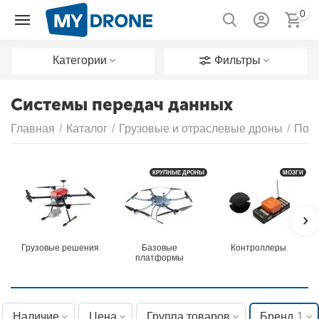
0
Категории
Фильтры
Системы передач данных
Главная
/
Каталог
/
Грузовые и отраслевые дроны
/
Пол
КРУПНЫЕ ДРОНЫ
МОЗГИ
Грузовые решения
Базовые
Контроллеры
платформы
Наличие
Цена
Группа товаров
Бренд
1