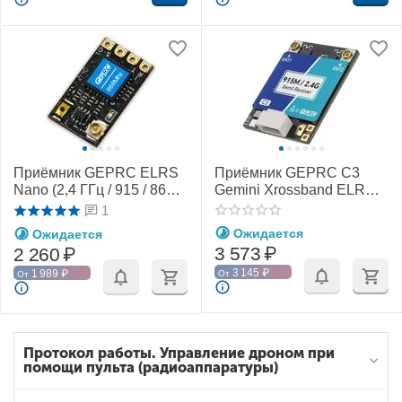
Приёмник GEPRC ELRS
Приёмник GEPRC C3
Nano (2,4 ГГц / 915 / 868
Gemini Xrossband ELRS
МГц)
(915 МГц / 2,4 ГГц)
1
Ожидается
Ожидается
3 573
₽
2 260
₽
3 145
₽
1 989
₽
От
От
Протокол работы. Управление дроном при
помощи пульта (радиоаппаратуры)