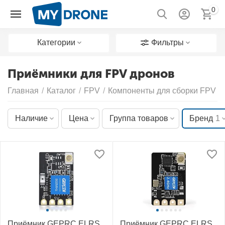
0
Категории
Фильтры
Приёмники для FPV дронов
Главная
/
Каталог
/
FPV
/
Компоненты для сборки FPV д
Наличие
Цена
Группа товаров
Бренд
1
Приёмник GEPRC ELRS
Приёмник GEPRC ELRS