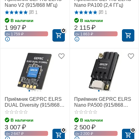
Nano V2 (915/868 МГц)
Nano PA100 (2,4 ГГц)
1
1
В наличии
В наличии
1 997
₽
2 115
₽
1 759
₽
1 863
₽
От
От
Приёмник GEPRC ELRS
Приёмник GEPRC ELRS
DUAL Diversity (915/868
Nano PA500 (915/868
МГц)
МГц)
В наличии
В наличии
3 007
₽
2 500
₽
2 647
₽
2 200
₽
От
От